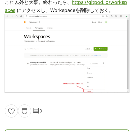
これ以外と大事。終わったら、
https://gitpod.io/worksp
aces
にアクセスし、Workspaceを削除しておく。
comment
0