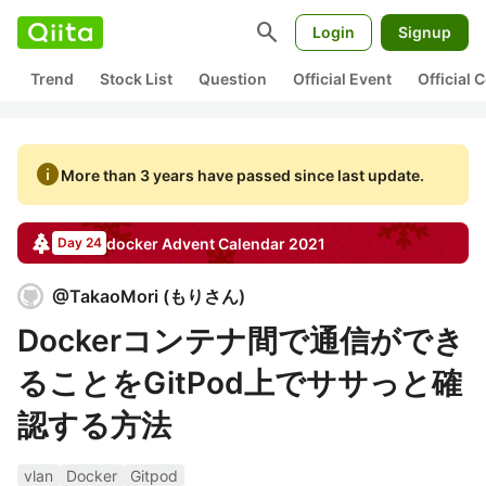
search
Login
Signup
Trend
Stock List
Question
Official Event
Official
info
More than 3 years have passed since last update.
docker
Advent Calendar
2021
Day 24
@
TakaoMori
(
もりさん
)
Dockerコンテナ間で通信ができ
ることをGitPod上でササっと確
認する方法
vlan
Docker
Gitpod