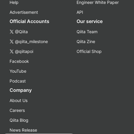
Help
Engineer White Paper
Advertisement
API
Official Accounts
Our service
@Qiita
Qiita Team
@qiita_milestone
Qiita Zine
@qiitapoi
Official Shop
Facebook
YouTube
Podcast
Company
About Us
Careers
Qiita Blog
News Release