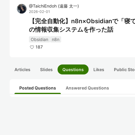
@
TaichiEndoh
(
遠藤 太一
)
2026-02-01
【完全自動化】n8n×Obsidianで
の情報収集システムを作った話
Obsidian
n8n
187
Articles
Slides
Questions
Likes
Public Sto
Posted Questions
Answered Questions