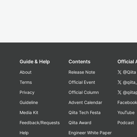
Guide & Help
Contents
Official
About
Release Note
@Qiita
Terms
Official Event
@qiita
Privacy
Official Column
@qiita
Guideline
Advent Calendar
Faceboo
Media Kit
Qiita Tech Festa
YouTube
Feedback/Requests
Qiita Award
Podcast
Help
Engineer White Paper