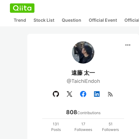
Trend
Stock List
Question
Official Event
Offici
more_horiz
遠藤 太一
@TaichiEndoh
rss_feed
808
Contributions
131
17
51
Posts
Followees
Followers