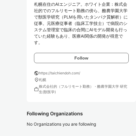
札幌在住のAIエンジニア。ホワイト企業：株式会
社的でのフルリモート勤務の傍ら、酪農学園大学
で獣医学研究（PLMを用いたタンパク質解析）に
従事。元医療従事者（臨床工学技士）で病院のシ
ステム管理室で臨床の合間にAIモデル開発も行っ
ていた経験もあり、医療AI関係の開発が得意で
す。
Follow
public
https://taichiendoh.com/
location_on
札幌
株式会社的（フルリモート勤務）・酪農学園大学 研究
work
生(獣医学)
Following Organizations
No Organizations you are following