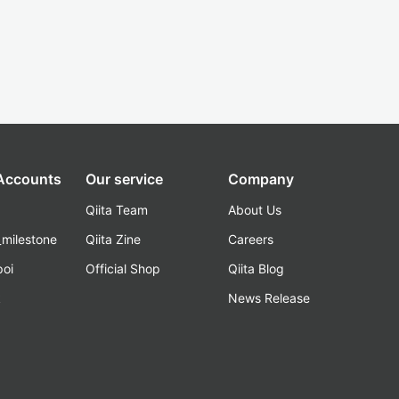
 Accounts
Our service
Company
Qiita Team
About Us
_milestone
Qiita Zine
Careers
poi
Official Shop
Qiita Blog
k
News Release