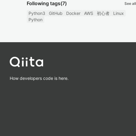
Following tags
(7)
See all
Python3
GitHub
Docker
AWS
初心者
Linux
Python
How developers code is here.