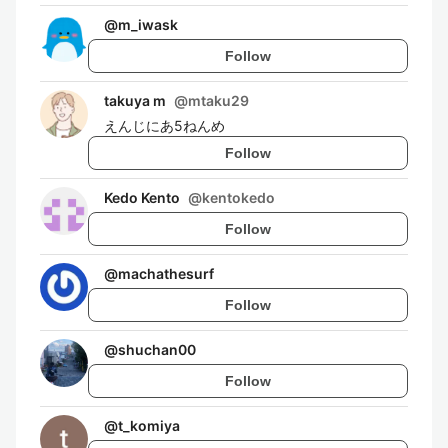
@
m_iwask
Follow
takuya m
@
mtaku29
えんじにあ5ねんめ
Follow
Kedo Kento
@
kentokedo
Follow
@
machathesurf
Follow
@
shuchan00
Follow
@
t_komiya