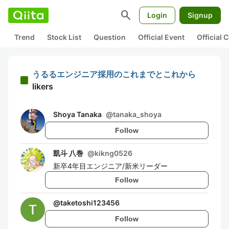
search
Login
Signup
Trend
Stock List
Question
Official Event
Official
うるるエンジニア採用のこれまでとこれから
likers
Shoya Tanaka
@
tanaka_shoya
Follow
凱斗 八巻
@
kikng0526
新卒4年目エンジニア/新米リーダー
Follow
@
taketoshi123456
Follow