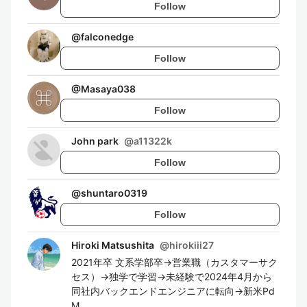
Follow
@
falconedge
Follow
@
Masaya038
Follow
John park
@
a11322k
Follow
@
shuntaro0319
Follow
Hiroki Matsushita
@
hirokiii27
2021年卒 文系学部卒→営業職（カスタマーサク
セス）→独学で学習→未経験で2024年4月から
同社内バックエンドエンジニアに転向→新米Pd
M