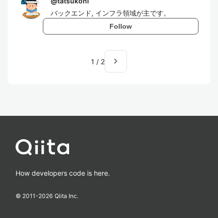
@
tatsukoni
バックエンド, インフラ領域が主です。
Follow
navigate_next
1
/
2
How developers code is here.
© 2011-
2026
Qiita Inc.