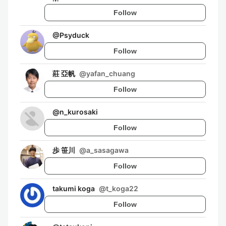
Follow
@
Psyduck
Follow
莊 亞帆
@
yafan_chuang
Follow
@
n_kurosaki
Follow
歩 笹川
@
a_sasagawa
Follow
takumi koga
@
t_koga22
Follow