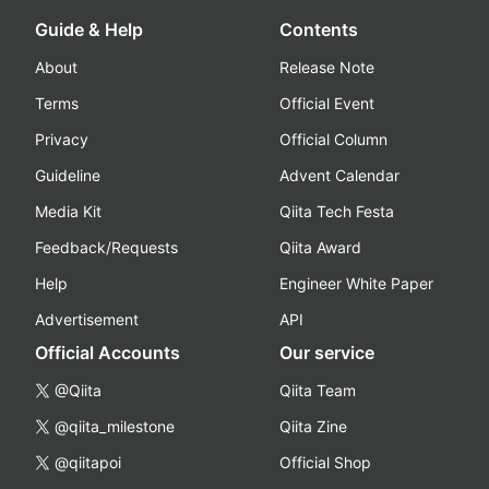
Guide & Help
Contents
About
Release Note
Terms
Official Event
Privacy
Official Column
Guideline
Advent Calendar
Media Kit
Qiita Tech Festa
Feedback/Requests
Qiita Award
Help
Engineer White Paper
Advertisement
API
Official Accounts
Our service
@Qiita
Qiita Team
@qiita_milestone
Qiita Zine
@qiitapoi
Official Shop