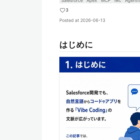
Salesforce
Apex
MCP
lwc
Agentf
3
Posted at
2026-06-13
はじめに