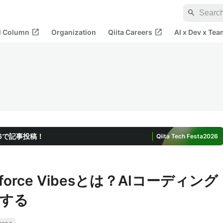
search
open_in_new
open_in_new
al Column
Organization
Qiita Careers
AI x Dev x Tea
2026で記事投稿！
Qiita Tech Festa
2026
ntforce Vibesとは？AIコーディング
する