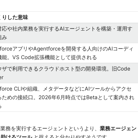
くりした意味
対応や社内業務を実行するAIエージェントを構築・運用す
組み
esforceアプリやAgentforceを開発する人向けのAIコーディ
能。VS Code拡張機能として提供される
ウザで利用できるクラウドホスト型の開発環境。旧Code
er
esforce CLIや組織、メタデータなどにAIツールからアクセ
るための接続口。2026年6月時点ではBetaとして案内され
る
es自体が業務を実行するエージェントというより、
業務エージェン
側を助けるツール
と捉えると分かりやすそうです。