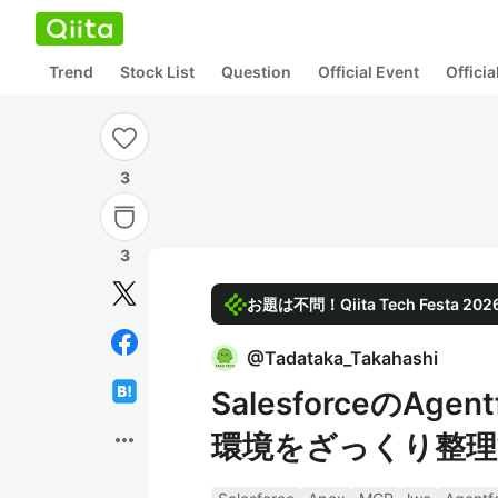
Trend
Stock List
Question
Official Event
Offici
3
3
お題は不問！Qiita Tech Festa 
@
Tadataka_Takahashi
SalesforceのAge
more_horiz
環境をざっくり整理