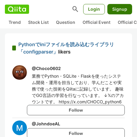
search
Login
Signup
Trend
Stock List
Question
Official Event
Official
Pythonでiniファイルを読み込むライブラリ
「configparser」
likers
@
Choco0602
業務でPython・SQLite・Flaskを使ったシステ
ム開発・運用を担当しており、学んだことや実
務で使った技術をQiitaに記録しています。 趣味
でGO言語の学習を行なっています。 ↓𝕏のアカ
ウントです。 https://x.com/CHOCO_python6
Follow
@
JohndoeAL
Follow