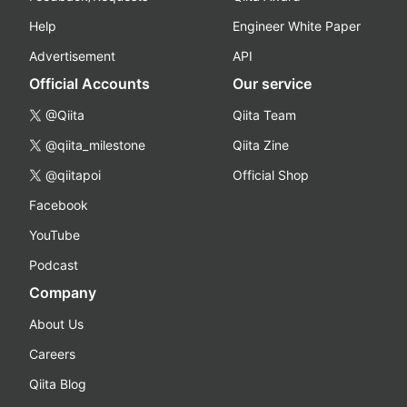
Help
Engineer White Paper
Advertisement
API
Official Accounts
Our service
@Qiita
Qiita Team
@qiita_milestone
Qiita Zine
@qiitapoi
Official Shop
Facebook
YouTube
Podcast
Company
About Us
Careers
Qiita Blog