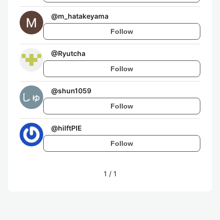
@
m_hatakeyama
Follow
@
Ryutcha
Follow
@
shun1059
Follow
@
hilftPIE
Follow
1
/
1