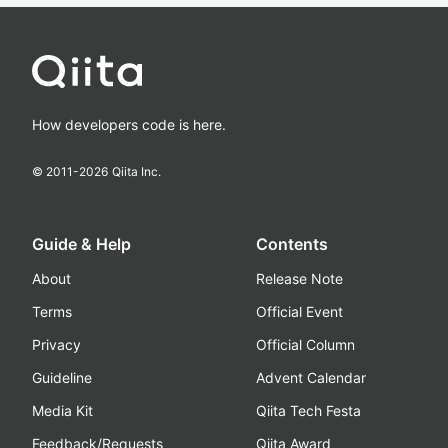
How developers code is here.
© 2011-
2026
Qiita Inc.
Guide & Help
Contents
About
Release Note
Terms
Official Event
Privacy
Official Column
Guideline
Advent Calendar
Media Kit
Qiita Tech Festa
Feedback/Requests
Qiita Award