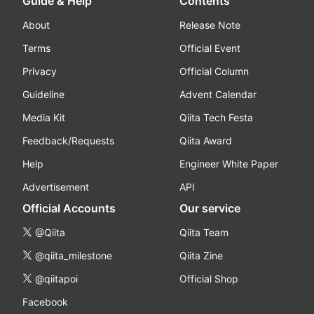
Guide & Help
Contents
About
Release Note
Terms
Official Event
Privacy
Official Column
Guideline
Advent Calendar
Media Kit
Qiita Tech Festa
Feedback/Requests
Qiita Award
Help
Engineer White Paper
Advertisement
API
Official Accounts
Our service
@Qiita
Qiita Team
@qiita_milestone
Qiita Zine
@qiitapoi
Official Shop
Facebook