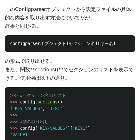
このConfigparserオブジェクトから設定ファイルの具体
的な内容を取り出す方法についてだが、
辞書と同じ様に
の形式で取り出せる。
また、関数**sections()**でセクションのリストを表示で
きる。使用例は以下の通り。
>>>
>>>
config
.
sections
()
[
'
KEY-VALUES
'
,
'
TEST
'
]
>>>
>>>
>>>
config
[
'
KEY-VALUES
'
][
'
KEY1
'
]
'
VALUE1
'