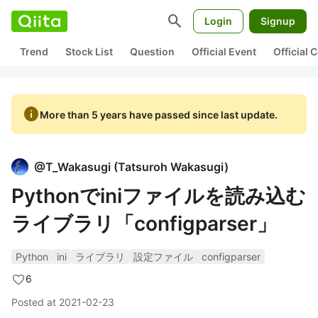
search
Login
Signup
Trend
Stock List
Question
Official Event
Official
info
More than 5 years have passed since last update.
@
T_Wakasugi
(
Tatsuroh Wakasugi
)
Pythonでiniファイルを読み込む
ライブラリ「configparser」
Python
ini
ライブラリ
設定ファイル
configparser
6
Posted at
2021-02-23