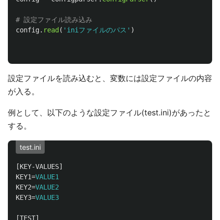
config
.
read
(
'
iniファイルのパス
'
)
設定ファイルを読み込むと、変数には設定ファイルの内容
が入る。
例として、以下のような設定ファイル(test.ini)があったと
する。
test.ini
[KEY-VALUES]
KEY1
=
VALUE1
KEY2
=
VALUE2
KEY3
=
VALUE3
[TEST]