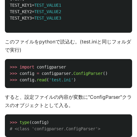
TEST_KEY1
=
TEST_VALUE1
TEST_KEY2
=
TEST_VALUE2
TEST_KEY3
=
TEST_VALUE3
このファイルをpythonで読込む。(test.iniと同じフォルダ
で実行)
>>>
import
configparser
>>>
config
=
configparser
.
ConfigParser
()
>>>
config
.
read
(
'
test.ini
'
)
すると、設定ファイルの内容が変数に"ConfigParser"クラ
スのオブジェクトとして入る。
>>>
type
(
config
)