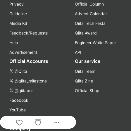
Privacy
Official Column
Guideline
Advent Calendar
Media Kit
Qiita Tech Festa
Feedback/Requests
Qiita Award
Help
Engineer White Paper
Advertisement
API
Official Accounts
Our service
@Qiita
Qiita Team
@qiita_milestone
Qiita Zine
@qiitapoi
Official Shop
Facebook
YouTube
Podcast
more_horiz
Company