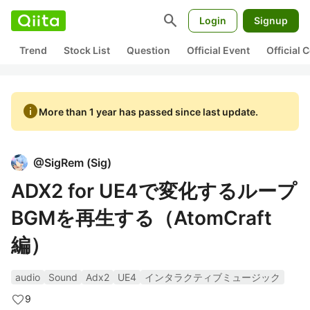
search
Login
Signup
Trend
Stock List
Question
Official Event
Official
info
More than 1 year has passed since last update.
@
SigRem
(
Sig
)
ADX2 for UE4で変化するループ
BGMを再生する（AtomCraft
編）
audio
Sound
Adx2
UE4
インタラクティブミュージック
9