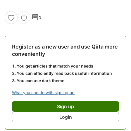
comment
0
Register as a new user and use Qiita more
conveniently
You get articles that match your needs
You can efficiently read back useful information
You can use dark theme
What you can do with signing up
Sign up
Login