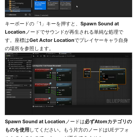
キーボードの「1」キーを押すと、
Spawn Sound at
Location
ノードでサウンドが再生される単純な処理で
す。座標は
Get Actor Location
でプレイヤーキャラ自身
の場所を参照します。
Spawn Sound at Location
ノードは
必ずAtomカテゴリの
ものを使用
してください。もう片方のノードはUEデフォ