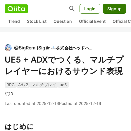
search
Login
Signup
Trend
Stock List
Question
Official Event
Official
@
SigRem
(
Sig
)
in
株式会社ヘッドハイ
UE5 + ADXでつくる、マルチプ
レイヤーにおけるサウンド表現
RPC
Adx2
マルチプレイ
ue5
0
Last updated at
2025-12-16
Posted at
2025-12-16
はじめに