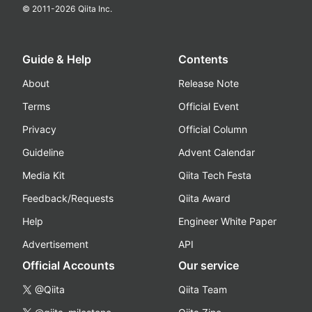
© 2011-
2026
Qiita Inc.
Guide & Help
Contents
About
Release Note
Terms
Official Event
Privacy
Official Column
Guideline
Advent Calendar
Media Kit
Qiita Tech Festa
Feedback/Requests
Qiita Award
Help
Engineer White Paper
Advertisement
API
Official Accounts
Our service
@Qiita
Qiita Team