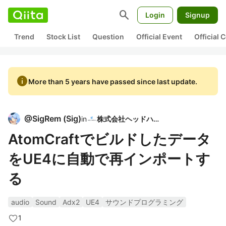
search
Login
Signup
Trend
Stock List
Question
Official Event
Official
info
More than 5 years have passed since last update.
@
SigRem
(
Sig
)
in
株式会社ヘッドハイ
AtomCraftでビルドしたデータ
をUE4に自動で再インポートす
る
audio
Sound
Adx2
UE4
サウンドプログラミング
1