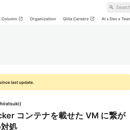
search
open_in_new
open_in_new
al Column
Organization
Qiita Careers
AI x Dev x Tea
ince last update.
hiratsuki
)
ocker コンテナを載せた VM に繋が
の対処