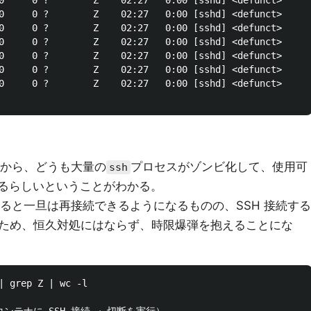
0     0 ?        Z    02:27   0:00 [sshd] <defunct>

0     0 ?        Z    02:27   0:00 [sshd] <defunct>

0     0 ?        Z    02:27   0:00 [sshd] <defunct>

0     0 ?        Z    02:27   0:00 [sshd] <defunct>

0     0 ?        Z    02:27   0:00 [sshd] <defunct>

0     0 ?        Z    02:27   0:00 [sshd] <defunct>

0     0 ?        Z    02:27   0:00 [sshd] <defunct>

から、どうも大量の
プロセスがゾンビ化して、使用可
ssh
いるらしいということがわかる。
すると一旦は再接続できるようになるものの、SSH 接続する
ため、恒久対処にはならず、時限爆弾を抱えることにな
| grep Z | wc -l
