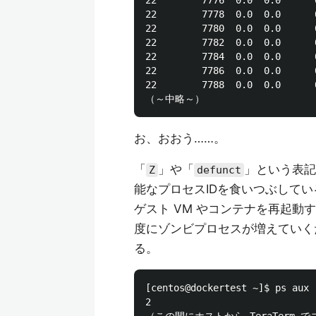
22        7776  0.0  0.0      
22        7778  0.0  0.0      
22        7780  0.0  0.0      
22        7782  0.0  0.0      
22        7784  0.0  0.0      
22        7786  0.0  0.0      
22        7788  0.0  0.0      
お、おおう……。
「
」や「
」という表記
Z
defunct
能なプロセスIDを食いつぶして
ゲスト VM やコンテナを再起動
度にゾンビプロセスが増えていく
る。
[centos@dockertest ~]$ ps aux 
2
