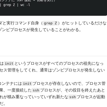
コンテナに SSH 接続 ⇒ 切断を実行）

| grep Z | wc -l

ダと実行コマンド自身（
）がヒットしているだけな
grep Z
ゾンビプロセスが発生していることがわかる。
では
というプロセスがすべてのプロセスの祖先になっ
init
セス管理をしてくれ、通常はゾンビプロセスが発生しない
 コンテナには
プロセスが存在しないので、プロセス管
init
果、一度接続した
プロセスが、その役目を終えたあと
ssh
れが積み重なっていっていずれ新たな
プロセスが起動
ssh
だ。