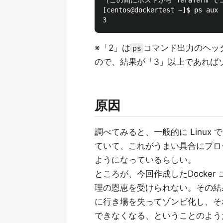
（この間にホストから TeraTerm で
[centos@dockertest ~]$ ps aux 
※「2」は
コマンド出力のヘッ
ps
ので、結果が「3」以上であれば
原因
調べてみると、一般的に Linux 
ていて、これがうまい具合にプロ
ようになっているらしい。
ところが、今回作成したDocker
理の恩恵を受けられない。その結
に行き場を失ってゾンビ化し、そ
できなくなる、ということのよう