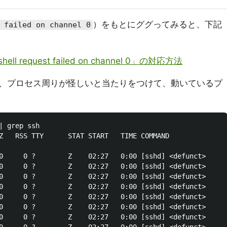
）をもとにググってみると、下記
 failed on channel 0
 request failed on channel 0」の対応方法
、プロセス周りが怪しいと当たりをつけて、動いているプ
 grep ssh

Z   RSS TTY      STAT START   TIME COMMAND

0     0 ?        Z    02:27   0:00 [sshd] <defunct>

0     0 ?        Z    02:27   0:00 [sshd] <defunct>

0     0 ?        Z    02:27   0:00 [sshd] <defunct>

0     0 ?        Z    02:27   0:00 [sshd] <defunct>

0     0 ?        Z    02:27   0:00 [sshd] <defunct>

0     0 ?        Z    02:27   0:00 [sshd] <defunct>

0     0 ?        Z    02:27   0:00 [sshd] <defunct>
