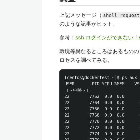
上記メッセージ（
shell request
のような記事がヒット。
参考：
ssh ログインができない「shell
環境等異なるところはあるものの
ロセスを調べてみる。
[centos@dockertest ~]$ ps aux |
USER       PID %CPU %MEM    VS
（～中略～）

22        7762  0.0  0.0      
22        7764  0.0  0.0      
22        7766  0.0  0.0      
22        7768  0.0  0.0      
22        7770  0.0  0.0      
22        7772  0.0  0.0      
22        7774  0.0  0.0      