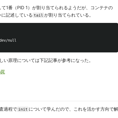
して1番（PID 1）が割り当てられるようだが、コンテナの
令に記述している
が割り当てられている。
tail
ev/null

しい原理については下記記事が参考になった。
の罠
査過程で
について学んだので、これを活かす方向で
init