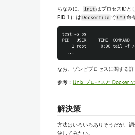
ちなみに、
はプロセスIDと
init
PID 1 には
で
命
Dockerfile
CMD
test:~$ ps

PID   USER     TIME  COMMAND

    1 root      0:00 tail -f /d
なお、ゾンビプロセスに関する詳
参考：
Unix プロセスと Docker 
解決策
方法はいろいろありそうだが、調
決してみたい。