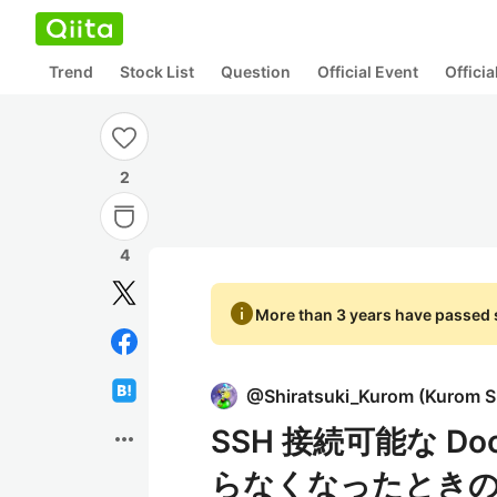
Trend
Stock List
Question
Official Event
Offici
2
4
info
More than 3 years have passed s
@
Shiratsuki_Kurom
(
Kurom S
SSH 接続可能な D
more_horiz
らなくなったとき