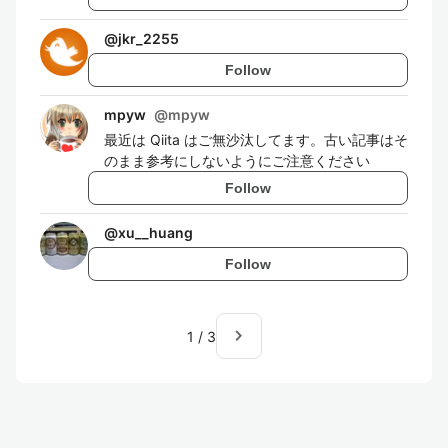
@
jkr_2255
Follow
mpyw
@
mpyw
最近は Qiita はご無沙汰してます。古い記事はそ
のまま参考にしないようにご注意ください
Follow
@
xu__huang
Follow
navigate_next
1
/
3