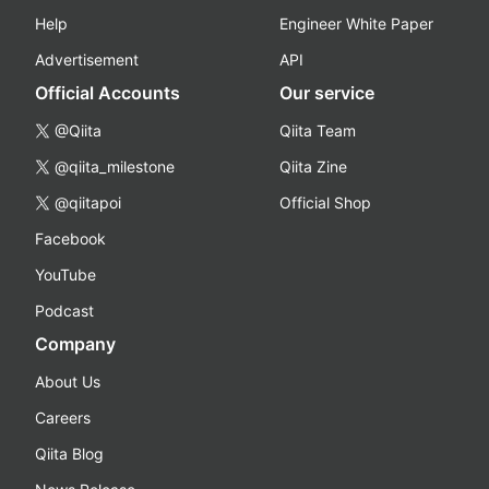
Help
Engineer White Paper
Advertisement
API
Official Accounts
Our service
@Qiita
Qiita Team
@qiita_milestone
Qiita Zine
@qiitapoi
Official Shop
Facebook
YouTube
Podcast
Company
About Us
Careers
Qiita Blog