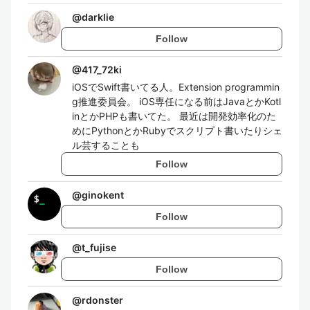
@
darklie
Follow
@
417_72ki
iOSでSwift書いてる人。Extension programmin
g推進委員会。 iOS専任になる前はJavaとかKotl
inとかPHPも書いてた。 最近は開発効率化のた
めにPythonとかRubyでスクリプト書いたりシェ
ル芸することも
Follow
@
ginokent
Follow
@
t_fujise
Follow
@
rdonster