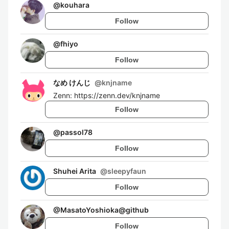
@
kouhara
Follow
@
fhiyo
Follow
なめ けんじ
@
knjname
Zenn: https://zenn.dev/knjname
Follow
@
passol78
Follow
Shuhei Arita
@
sleepyfaun
Follow
@
MasatoYoshioka@github
Follow