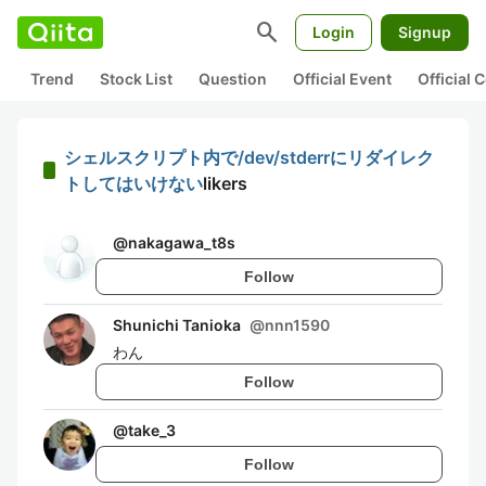
search
Login
Signup
Trend
Stock List
Question
Official Event
Official
シェルスクリプト内で/dev/stderrにリダイレク
トしてはいけない
likers
@
nakagawa_t8s
Follow
Shunichi Tanioka
@
nnn1590
わん
Follow
@
take_3
Follow