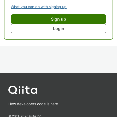
What you can do with signing up
Sign up
Login
How developers code is here.
© 2011-
2026
Qiita Inc.