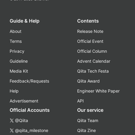
Guide & Help
Contents
About
Release Note
Terms
Official Event
Privacy
Official Column
Guideline
Advent Calendar
Media Kit
Qiita Tech Festa
Feedback/Requests
Qiita Award
Help
Engineer White Paper
Advertisement
API
Official Accounts
Our service
@Qiita
Qiita Team
@qiita_milestone
Qiita Zine