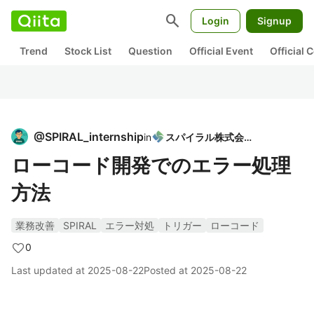
search
Login
Signup
Trend
Stock List
Question
Official Event
Official
@
SPIRAL_internship
in
スパイラル株式会社
ローコード開発でのエラー処理
方法
業務改善
SPIRAL
エラー対処
トリガー
ローコード
0
Last updated at
2025-08-22
Posted at
2025-08-22