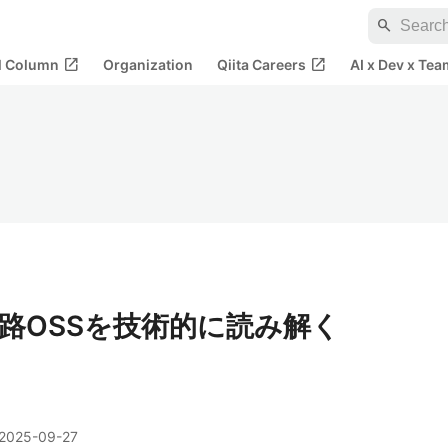
search
open_in_new
open_in_new
al Column
Organization
Qiita Careers
AI x Dev x Tea
路OSSを技術的に読み解く
2025-09-27