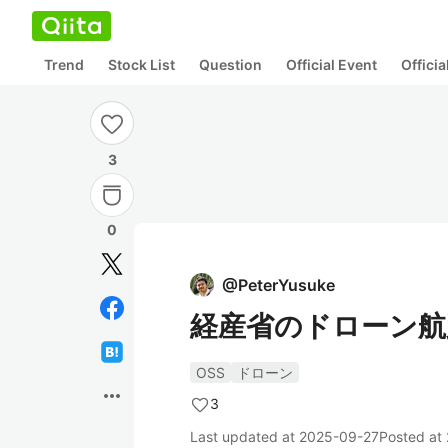
Trend
Stock List
Question
Official Event
Offici
3
0
@
PeterYusuke
経産省のドローン航
OSS
ドローン
more_horiz
3
Last updated at
2025-09-27
Posted at