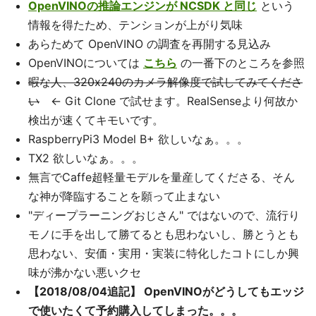
OpenVINOの推論エンジンが NCSDK と同じ
という
情報を得たため、テンションが上がり気味
あらためて OpenVINO の調査を再開する見込み
OpenVINOについては
こちら
の一番下のところを参照
暇な人、320x240のカメラ解像度で試してみてくださ
い
← Git Clone で試せます。RealSenseより何故か
検出が速くてキモいです。
RaspberryPi3 Model B+ 欲しいなぁ。。。
TX2 欲しいなぁ。。。
無言でCaffe超軽量モデルを量産してくださる、そん
な神が降臨することを願って止まない
"ディープラーニングおじさん" ではないので、流行り
モノに手を出して勝てるとも思わないし、勝とうとも
思わない、安価・実用・実装に特化したコトにしか興
味が沸かない悪いクセ
【2018/08/04追記】 OpenVINOがどうしてもエッジ
で使いたくて予約購入してしまった。。。