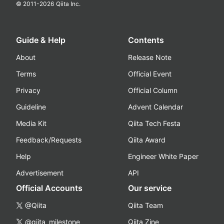
© 2011-
2026
Qiita Inc.
Guide & Help
Contents
About
Release Note
Terms
Official Event
Privacy
Official Column
Guideline
Advent Calendar
Media Kit
Qiita Tech Festa
Feedback/Requests
Qiita Award
Help
Engineer White Paper
Advertisement
API
Official Accounts
Our service
@Qiita
Qiita Team
@qiita_milestone
Qiita Zine