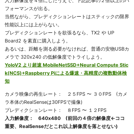
入力解像度を４倍にしたうえで、下記記事の２倍以上のパ
フォーマンスが出る。
当然ながら、プレディクションレートはスティックの限界
性能以上には上がらない。
プレディクションレートを欲張るなら、TX2 や UP
Board2 を素直に購入しよう。
あるいは、距離を測る必要がなければ、普通の安物USBカ
メラで 320x240 の低解像度でトライしよう。
YoloV2 より超速 MobileNetSSD+Neural Compute Stic
k(NCS)+Raspberry Piによる爆速・高精度の複数動体検
知
カメラ映像の再生レート： ２５FPS 〜 ３０FPS (カメ
ラ本体のRealSenseは30FPSで撮像)
プレディクションレート： ８FPS 〜 １２FPS
入力解像度： 640x480 (前回の４倍の解像度←ココ
重要、RealSenseだとこれ以上解像度を落とせない)