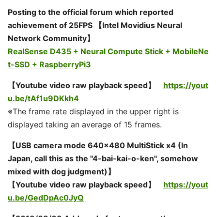
Posting to the official forum which reported
achievement of 25FPS 【Intel Movidius Neural
Network Community】
RealSense D435 + Neural Compute Stick + MobileNe
t-SSD + RaspberryPi3
【Youtube video raw playback speed】
https://yout
u.be/tAf1u9DKkh4
※The frame rate displayed in the upper right is
displayed taking an average of 15 frames.
【USB camera mode 640x480 MultiStick x4 (In
Japan, call this as the "4-bai-kai-o-ken", somehow
mixed with dog judgment)】
【Youtube video raw playback speed】
https://yout
u.be/GedDpAc0JyQ