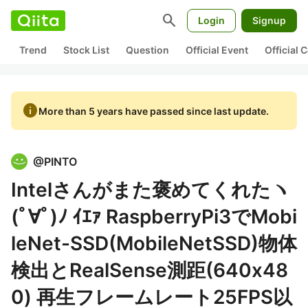
search
Login
Signup
Trend
Stock List
Question
Official Event
Official
info
More than 5 years have passed since last update.
@
PINTO
Intelさんがまた褒めてくれたヽ
(ﾟ∀ﾟ)ﾉ ｲｴｧ RaspberryPi3でMobi
leNet-SSD(MobileNetSSD)物体
検出とRealSense測距(640x48
0) 再生フレームレート25FPS以