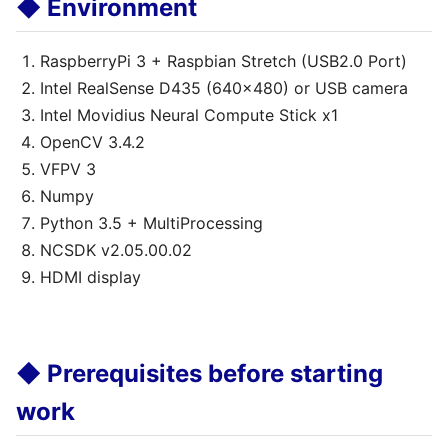
◆ Environment
RaspberryPi 3 + Raspbian Stretch (USB2.0 Port)
Intel RealSense D435 (640x480) or USB camera
Intel Movidius Neural Compute Stick x1
OpenCV 3.4.2
VFPV 3
Numpy
Python 3.5 + MultiProcessing
NCSDK v2.05.00.02
HDMI display
◆ Prerequisites before starting
work