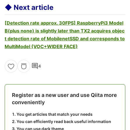
◆ Next article
[Detection rate approx. 30FPS] RaspberryPi3 Model
B(plus none) is slightly later than TX2 acquires objec
t detection rate of MobilenetSSD and corresponds to
MultiModel (VOC+WIDER FACE)
comment
4
Register as a new user and use Qiita more
conveniently
You get articles that match your needs
You can efficiently read back useful information
You can use dark theme