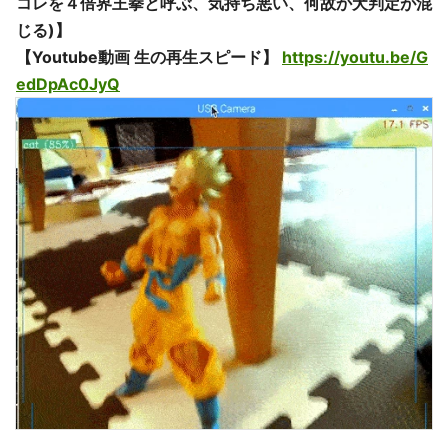
コレを４倍界王拳と呼ぶ、気持ち悪い、何故か犬判定が混
じる)】
【Youtube動画 生の再生スピード】
https://youtu.be/G
edDpAc0JyQ