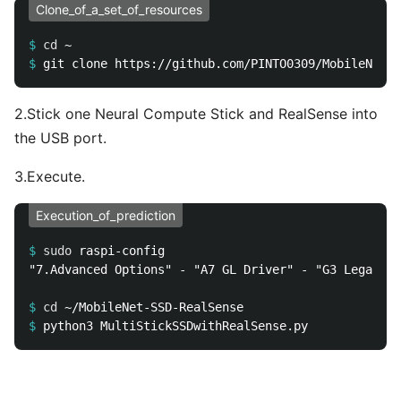
Clone_of_a_set_of_resources
$
cd
$
2.Stick one Neural Compute Stick and RealSense into
the USB port.
3.Execute.
Execution_of_prediction
$
sudo 
"7.Advanced Options" - "A7 GL Driver" - "G3 Legacy"

$
cd
$