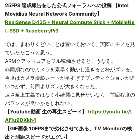
25FPS 達成報告をした公式フォーラムへの投稿 【Intel
Movidius Neural Network Community】
RealSense D435 + Neural Compute Stick + MobileNe
t-SSD + RaspberryPi3
では、まわりくどいことは置いておいて、実際にモノを見
ていただこうと思う。
ARMクアッドコアをフル稼働させるとこうなる。
非同期なのでカメラを素早く動かし過ぎると枠がズレる。
今度はカメラ撮影レートが早すぎてプレディクションが追
いつかず、前回よりズレが大きくなった。
速さ至上主義ではなく小綺麗に見せたいなら、前回程度の
バランスが良いかもしれない。
【Youtube動画 生の再生スピード】
https://youtu.be/t
Af1u9DKkh4
【GIF画像 10FPSまで劣化させてある、TV Monitorの検
出と測距スピードがエグい】