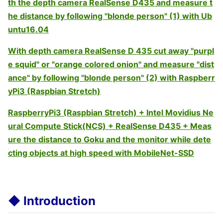
th the depth camera RealSense D435 and measure t
he distance by following "blonde person" (1) with Ub
untu16.04
With depth camera RealSense D 435 cut away "purpl
e squid" or "orange colored onion" and measure "dist
ance" by following "blonde person" (2) with Raspberr
yPi3 (Raspbian Stretch)
RaspberryPi3 (Raspbian Stretch) + Intel Movidius Ne
ural Compute Stick(NCS) + RealSense D435 + Meas
ure the distance to Goku and the monitor while dete
cting objects at high speed with MobileNet-SSD
◆ Introduction