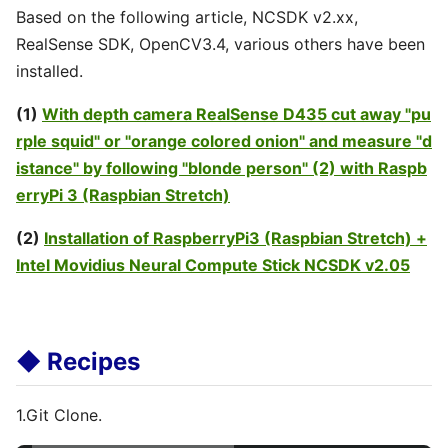
Based on the following article, NCSDK v2.xx,
RealSense SDK, OpenCV3.4, various others have been
installed.
(1)
With depth camera RealSense D435 cut away "pu
rple squid" or "orange colored onion" and measure "d
istance" by following "blonde person" (2) with Raspb
erryPi 3 (Raspbian Stretch)
(2)
Installation of RaspberryPi3 (Raspbian Stretch) +
Intel Movidius Neural Compute Stick NCSDK v2.05
◆ Recipes
1.Git Clone.