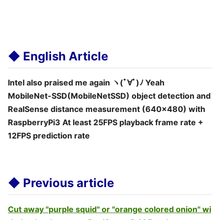
◆ English Article
Intel also praised me again ヽ(ﾟ∀ﾟ)ﾉ Yeah
MobileNet-SSD(MobileNetSSD) object detection and
RealSense distance measurement (640x480) with
RaspberryPi3 At least 25FPS playback frame rate +
12FPS prediction rate
◆ Previous article
Cut away "purple squid" or "orange colored onion" wi