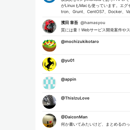
がLinuxもMacも使っています。エグ
tron、Grunt、CentOS7、Docker
濱田 章吾
@
hamasyou
質には量！Webサービス開発案件やスマホア
@
mochizukikotaro
@
yu01
@
appin
@
ThisIzuLove
@
DaiconMan
何か書いてみたいけど、まとめるのっ