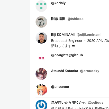
@
kodaiy
剛志 塩田
@
tshioda
Eiji KOMINAMI
@
eijikominami
Broadcast Engineer ⚬ 2020 A
活動してます☁️
@
noughts@github
Atsushi Kataoka
@
croudsky
@
anpanco
気が向いたら 書くかも
@
selious
横浜好きのPythonistaでありPHP