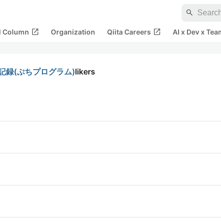
search
open_in_new
open_in_new
al Column
Organization
Qiita Careers
AI x Dev x Tea
する記録(ぷちプログラム)
likers