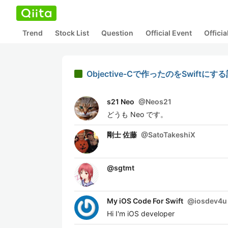
Trend
Stock List
Question
Official Event
Offici
Objective-Cで作ったのをSwiftに
s21 Neo
@
Neos21
どうも Neo です。
剛士 佐藤
@
SatoTakeshiX
@
sgtmt
My iOS Code For Swift
@
iosdev4u
Hi I'm iOS developer