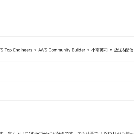
PN AWS Top Engineers ⚬ AWS Community Builder ⚬ 小南英司 
erです。次くらいにObjective-Cが好きです。でも仕事ではJSやJavaも使