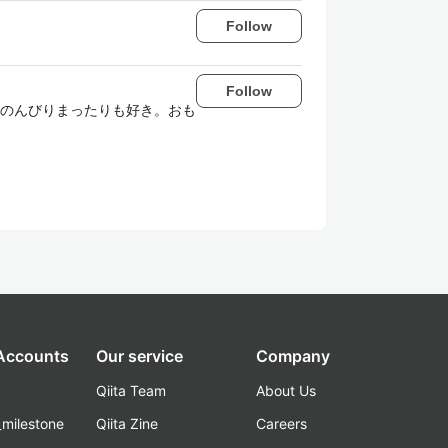
Follow
Follow
のんびりまったりも好き。おも
 Accounts
Our service
Company
Qiita Team
About Us
_milestone
Qiita Zine
Careers