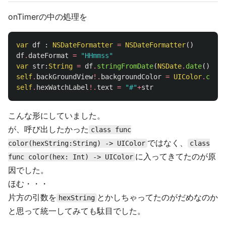
onTimerの中の処理を
var
df
:
NSDateFormatter
=
NSDateFormatter
()
df
.
dateFormat
=
"HHmmss"
var
str
:
String
=
df
.
stringFromDate
(
NSDate
.
date
())
self
.
backGroundView
!.
backgroundColor
=
UIColor
.
color
self
.
hexWatchLabel
!.
text
=
"#"
+
str
こんな形にしていました。
が、呼び出したかった
class func
ではなく、
color(hexString:String) -> UIColor
class
に入ってきてたのが原
func color(hex: Int) -> UIColor
因でした。
ほむ・・・
片方の引数を
とかしちゃってたのがだめなのか
hexString
と思って統一してみても駄目でした。