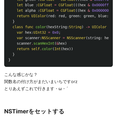
let
blue
:
CGFloat
=
CGFloat
(((
hex
&
0x0000ff00
)
let
alpha
:
CGFloat
=
CGFloat
((
hex
&
0x000000ff
))
return
UIColor
(
red
:
red
,
green
:
green
,
blue
:
blu
}
class
func
color
(
hexString
:
String
)
->
UIColor
{
var
hex
:
UInt32
=
0x0
;
var
scanner
:
NSScanner
=
NSScanner
(
string
:
hexStr
scanner
.
scanHexInt
(
&
hex
)
return
self
.
color
(
Int
(
hex
))
}
}
こんな感じかな？
関数名の付け方がまだいまいちですorz
とりあえずこれで行きます・ω・´
NSTimerをセットする