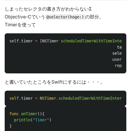
しまったセレクタの書き方がわからないΣ
Objective-Cでいう
の部分。
@selector(hoge:)
Timerを使って
self
.
timer
=
[
NSTimer
scheduledTimerWithTimeInterval
target
selector
userInfo
repeats
と書いていたところをSwiftにするには・・・。
self
.
timer
=
NSTimer
.
scheduledTimerWithTimeInterval
(
func
onTimer
(){
println
(
"Timer"
)
}