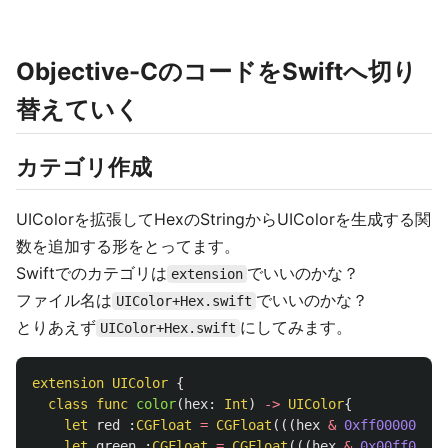
Objective-CのコードをSwiftへ切り
替えていく
カテゴリ作成
UIColorを拡張してHexのStringからUIColorを生成する関
数を追加する形をとってます。
Swiftでのカテゴリは
でいいのかな？
extension
ファイル名は
でいいのかな？
UIColor+Hex.swift
とりあえず
にしてみます。
UIColor+Hex.swift
extension
UIColor
{
class
func
color
(
hex
:
Int
)
->
UIColor
{
let
red
:
CGFloat
=
CGFloat
(((
hex
&
0xff000000
)
>
let
green
:
CGFloat
=
CGFloat
(((
hex
&
0x00ff0000
)