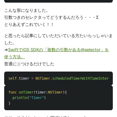
こんな形になりました。
引数つきのセレクタってどうするんだろう・・・Σ
とりあえずこれでいく！！
と思ったら記事にしていただいている方たいらっしゃいま
した。
⇒
SwiftでiOS SDKの「複数の引数がある@selector」を
使う方法。
普通に
つけるだけでした
:
self
.
timer
=
NSTimer
.
scheduledTimerWithTimeInterval
(
func
onTimer
(
timer
:
NSTimer
){
println
(
"Timer"
)
}