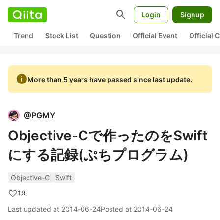
search
Login
Signup
Trend
Stock List
Question
Official Event
Official
info
More than 5 years have passed since last update.
@
PGMY
Objective-Cで作ったのをSwift
にする記録(ぷちプログラム)
Objective-C
Swift
19
Last updated at
2014-06-24
Posted at
2014-06-24