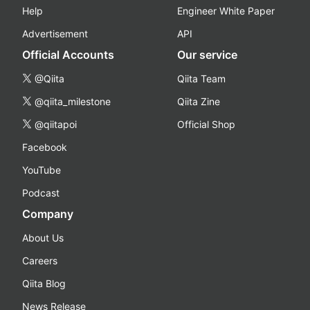
Help
Engineer White Paper
Advertisement
API
Official Accounts
Our service
@Qiita
Qiita Team
@qiita_milestone
Qiita Zine
@qiitapoi
Official Shop
Facebook
YouTube
Podcast
Company
About Us
Careers
Qiita Blog
News Release