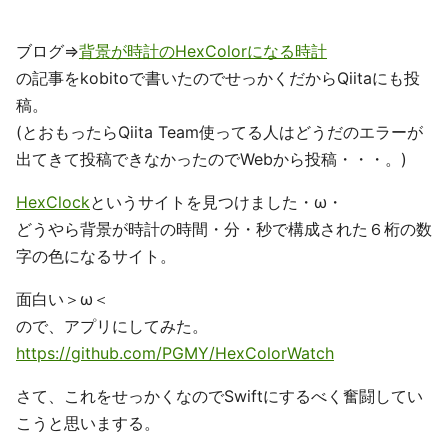
ブログ⇒
背景が時計のHexColorになる時計
の記事をkobitoで書いたのでせっかくだからQiitaにも投
稿。
(とおもったらQiita Team使ってる人はどうだのエラーが
出てきて投稿できなかったのでWebから投稿・・・。)
HexClock
というサイトを見つけました・ω・
どうやら背景が時計の時間・分・秒で構成された６桁の数
字の色になるサイト。
面白い＞ω＜
ので、アプリにしてみた。
https://github.com/PGMY/HexColorWatch
さて、これをせっかくなのでSwiftにするべく奮闘してい
こうと思いまする。