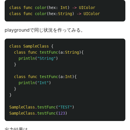
class
func
color
(
hex
:
Int
)
->
UIColor
class
func
color
(
hex
:
String
)
->
UIColor
playgroundで同じ状況を作ってみる。
class
SampleClass
{
class
func
testFunc
(
a
:
String
){
println
(
"String"
)
}
class
func
testFunc
(
a
:
Int
){
println
(
"Int"
)
}
}
SampleClass
.
testFunc
(
"TEST"
)
SampleClass
.
testFunc
(
123
)
出力結果は