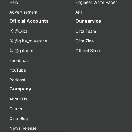
Help
Engineer White Paper
Advertisement
API
Official Accounts
Our service
@Qiita
Qiita Team
@qiita_milestone
Qiita Zine
@qiitapoi
Official Shop
Facebook
YouTube
Podcast
Company
About Us
Careers
Qiita Blog
News Release