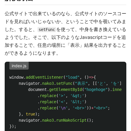
公式サイトで出来ているのなら、公式サイトのソースコー
ドを見ればいいじゃないか、ということで中を覗いてみま
した。すると、
を使って、中身を書き換えている
setFunc
ようでした。そこで、以下のようなJavascriptコードを追
加することで、任意の場所に「表示」結果を出力すること
ができるようになります。
index.js
window
.
addEventListener
(
"
load
"
,
()
=>
{
navigator
.
nako3
.
setFunc
(
"
表示
"
,
[[
'
と
'
,
'
を
'
]],
f
document
.
getElementById
(
"
hogehoge
"
).
innerHTM
.
replace
(
'
>
'
,
'
&gt;
'
)
.
replace
(
'
<
'
,
'
&lt;
'
)
.
replace
(
'
\n
'
,
'
<br>
'
))
+
"
<br>
"
;
},
true
);
navigator
.
nako3
.
runNakoScript
();
});