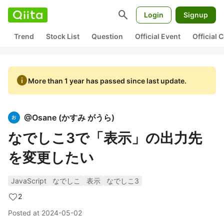
search
Login
Signup
Trend
Stock List
Question
Official Event
Official
info
More than 1 year has passed since last update.
@
Osane
(
かすみ がうら
)
なでしこ3で「表示」の出力先
を変更したい
JavaScript
なでしこ
表示
なでしこ3
2
Posted at
2024-05-02