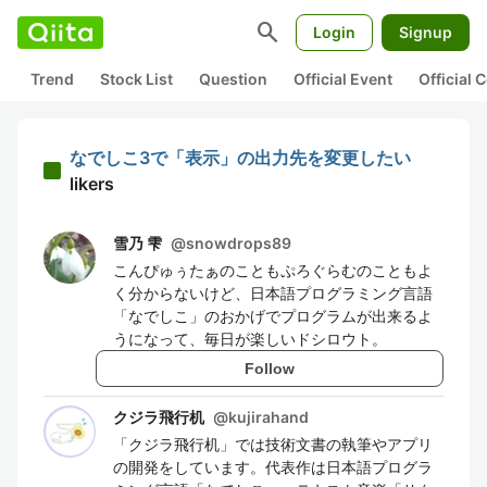
search
Login
Signup
Trend
Stock List
Question
Official Event
Official
なでしこ3で「表示」の出力先を変更したい
likers
雪乃 雫
@
snowdrops89
こんぴゅぅたぁのこともぷろぐらむのこともよ
く分からないけど、日本語プログラミング言語
「なでしこ」のおかげでプログラムが出来るよ
うになって、毎日が楽しいドシロウト。
Follow
クジラ飛行机
@
kujirahand
「クジラ飛行机」では技術文書の執筆やアプリ
の開発をしています。代表作は日本語プログラ