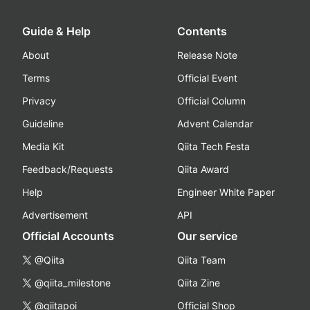
Guide & Help
Contents
About
Release Note
Terms
Official Event
Privacy
Official Column
Guideline
Advent Calendar
Media Kit
Qiita Tech Festa
Feedback/Requests
Qiita Award
Help
Engineer White Paper
Advertisement
API
Official Accounts
Our service
@Qiita
Qiita Team
@qiita_milestone
Qiita Zine
@qiitapoi
Official Shop