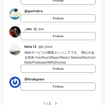
Follow
@
gachakra
Follow
_aaa
@
_aaa
Follow
Keita 12
@
k_kind
Webサービスの開発エンジニアです。 関心のあ
る技術 Vue/Nuxt/React/React Native/Electron/
Rails/Firebase/AWS/Docker
Follow
@
Knakgawa
Follow
navigate_next
1
/
3