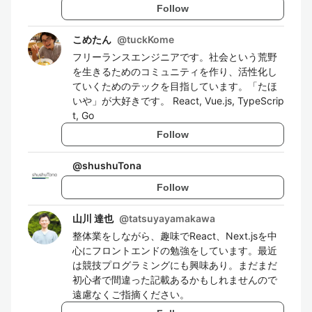
Follow
こめたん
@
tuckKome
フリーランスエンジニアです。社会という荒野
を生きるためのコミュニティを作り、活性化し
ていくためのテックを目指しています。「たほ
いや」が大好きです。 React, Vue.js, TypeScrip
t, Go
Follow
@
shushuTona
Follow
山川 達也
@
tatsuyayamakawa
整体業をしながら、趣味でReact、Next.jsを中
心にフロントエンドの勉強をしています。最近
は競技プログラミングにも興味あり。まだまだ
初心者で間違った記載あるかもしれませんので
遠慮なくご指摘ください。