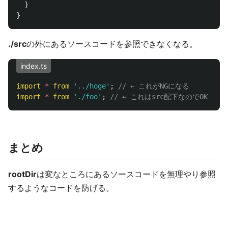
}
}
./src
の外にあるソースコードを参照できなくなる。
index.ts
import
*
from
'
../hoge
'
;
// ← これがNGになる
import
*
from
'
./foo
'
;
// ← これはsrc配下なのでOK
まとめ
rootDir
は変なところにあるソースコードを無理やり参照
するようなコードを防げる。