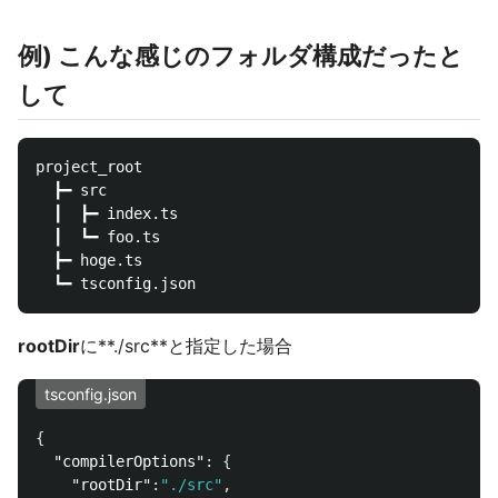
例) こんな感じのフォルダ構成だったと
して
project_root

  ┣━ src

  ┃  ┣━ index.ts

  ┃  ┗━ foo.ts

  ┣━ hoge.ts

rootDir
に**./src**と指定した場合
tsconfig.json
{
"compilerOptions"
:
{
"rootDir"
:
"./src"
,