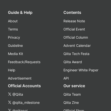
Guide & Help
Contents
About
Release Note
Terms
Official Event
Privacy
Official Column
Guideline
Advent Calendar
Media Kit
Qiita Tech Festa
Feedback/Requests
Qiita Award
Help
Engineer White Paper
Advertisement
API
Official Accounts
Our service
@Qiita
Qiita Team
@qiita_milestone
Qiita Zine
@qiitapoi
Official Shop