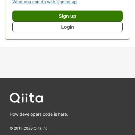
What you can do with signing up
Sign up
Login
How developers code is here.
© 2011-
2026
Qiita Inc.