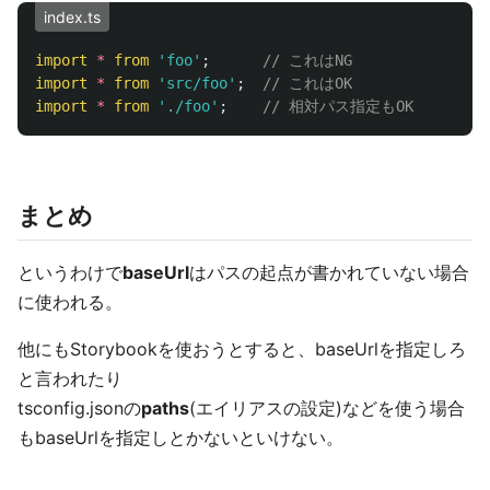
index.ts
import
*
from
'
foo
'
;
// これはNG
import
*
from
'
src/foo
'
;
// これはOK
import
*
from
'
./foo
'
;
// 相対パス指定もOK
まとめ
というわけで
baseUrl
はパスの起点が書かれていない場合
に使われる。
他にもStorybookを使おうとすると、baseUrlを指定しろ
と言われたり
tsconfig.jsonの
paths
(エイリアスの設定)などを使う場合
もbaseUrlを指定しとかないといけない。