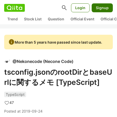
search
Login
Signup
Trend
Stock List
Question
Official Event
Official
info
More than 5 years have passed since last update.
@
Nekonecode
(
Necone Code
)
tsconfig.jsonのrootDirとbaseU
rlに関するメモ [TypeScript]
TypeScript
47
Posted at
2019-09-24