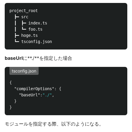
project_root

  ┣━ src

  ┃  ┣━ index.ts

  ┃  ┗━ foo.ts

  ┣━ hoge.ts

baseUrl
に**./**を指定した場合
tsconfig.json
{
"compilerOptions"
:
{
"baseUrl"
:
"./"
,
}
}
モジュールを指定する際、以下のようになる。