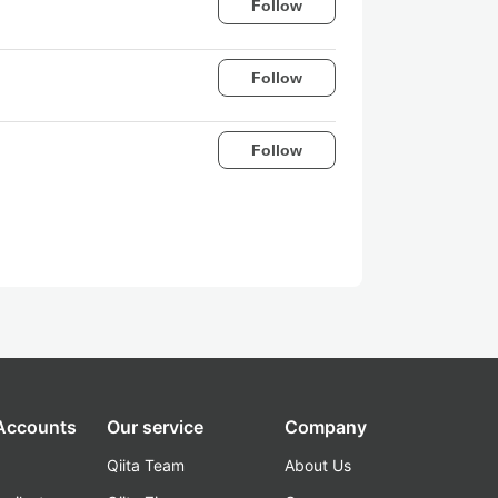
Follow
Follow
Follow
 Accounts
Our service
Company
Qiita Team
About Us