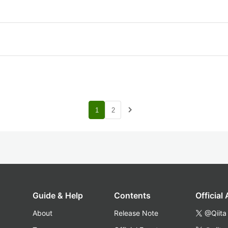
navigate_next
1
2
Guide & Help
Contents
Official
About
Release Note
@Qiita