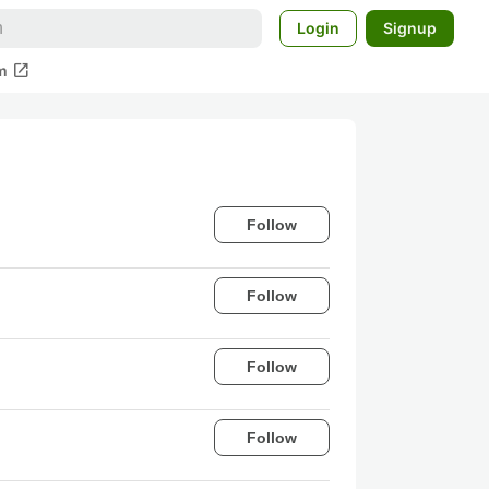
Login
Signup
open_in_new
m
Follow
Follow
Follow
Follow