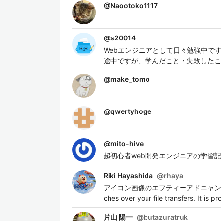
@
Naootoko1117
@
s20014
Webエンジニアとして日々勉強中です
途中ですが、学んだこと・失敗したこ
@
make_tomo
@
qwertyhoge
@
mito-hive
超初心者web開発エンジニアの学習
Riki Hayashida
@
rhaya
アイコン画像のエフティーアドニャンは、ファイルの
ches over your file transfers. 
片山 陽一
@
butazuratruk