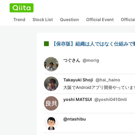
Trend
Stock List
Question
Official Event
Offici
【保存版】組織は人ではなく仕組みで
つぐさん
@
morig
Takayuki Shoji
@
hai_haino
大阪でAndroidアプリ開発やっていま
yoshi MATSUI
@
yoshi0410mti
@
ntashibu