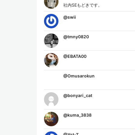
社内SEもどきです。
@
swii
@
tmny0820
@
EBATA00
@
Omusarokun
@
bonyari_cat
@
kuma_3838
@
Yst-T