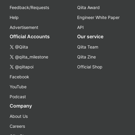
Feedback/Requests
Qiita Award
Help
Engineer White Paper
Advertisement
API
Official Accounts
Our service
@Qiita
Qiita Team
@qiita_milestone
Qiita Zine
@qiitapoi
Official Shop
Facebook
YouTube
Podcast
Company
About Us
Careers