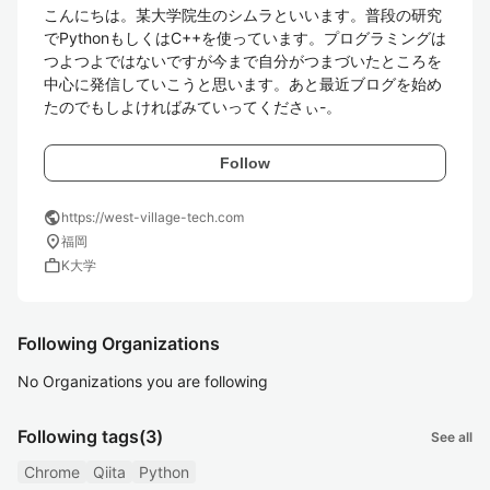
こんにちは。某大学院生のシムラといいます。普段の研究
でPythonもしくはC++を使っています。プログラミングは
つよつよではないですが今まで自分がつまづいたところを
中心に発信していこうと思います。あと最近ブログを始め
たのでもしよければみていってくださぃ-。
Follow
public
https://west-village-tech.com
location_on
福岡
work
K大学
Following Organizations
No Organizations you are following
Following tags
(3)
See all
Chrome
Qiita
Python