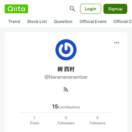
search
Login
Signup
Trend
Stock List
Question
Official Event
Official
more_horiz
樹 西村
@Nananananamber
rss_feed
15
Contributions
1
0
0
Posts
Followees
Followers