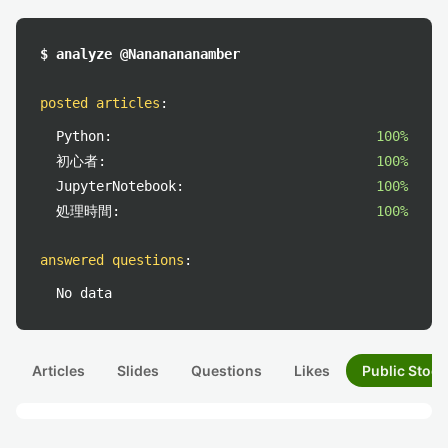
$ analyze @Nananananamber
posted articles
:
Python:
100%
初心者:
100%
JupyterNotebook:
100%
処理時間:
100%
answered questions
:
No data
Articles
Slides
Questions
Likes
Public Stock