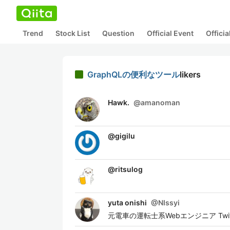
Trend
Stock List
Question
Official Event
Offici
GraphQLの便利なツール
likers
Hawk.
@
amanoman
@
gigilu
@
ritsulog
yuta onishi
@
NIssyi
元電車の運転士系Webエンジニア Twi