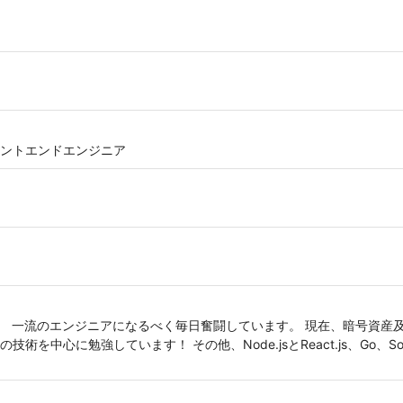
ントエンドエンジニア
す。 一流のエンジニアになるべく毎日奮闘しています。 現在、暗号資産
を中心に勉強しています！ その他、Node.jsとReact.js、Go、Sol