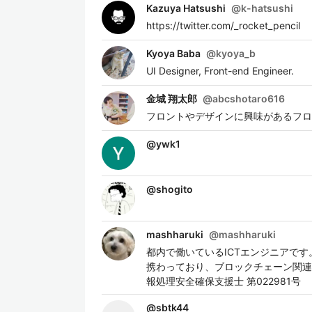
Kazuya Hatsushi
@
k-hatsushi
https://twitter.com/_rocket_pencil
Kyoya Baba
@
kyoya_b
UI Designer, Front-end Engineer.
金城 翔太郎
@
abcshotaro616
フロントやデザインに興味があるフロ
@
ywk1
@
shogito
mashharuki
@
mashharuki
都内で働いているICTエンジニアで
携わっており、ブロックチェーン関連の技術
報処理安全確保支援士 第022981号
@
sbtk44