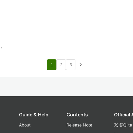
す。
navigate_next
1
2
3
Guide & Help
Contents
Official
About
Release Note
@Qiita