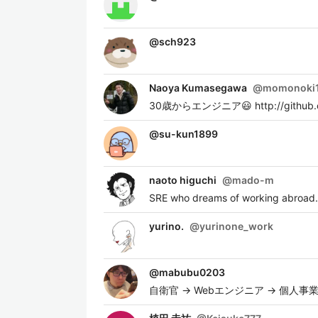
@
sch923
Naoya Kumasegawa
@
momonoki
30歳からエンジニア😃 http://github.
@
su-kun1899
naoto higuchi
@
mado-m
SRE who dreams of working abroad. 
yurino.
@
yurinone_work
@
mabubu0203
自衛官 -> Webエンジニア -> 