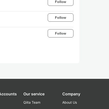
Follow
Follow
Follow
 Accounts
Our service
Company
Qiita Team
About Us