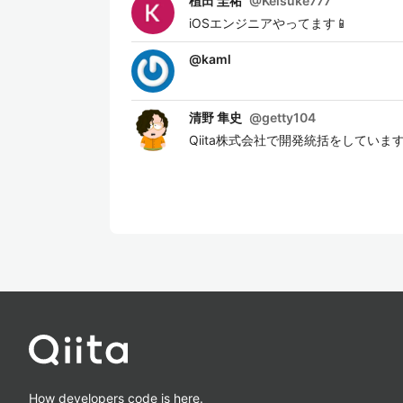
植田 圭祐
@
Keisuke777
iOSエンジニアやってます📱
@
kaml
清野 隼史
@
getty104
Qiita株式会社で開発統括をしていま
How developers code is here.