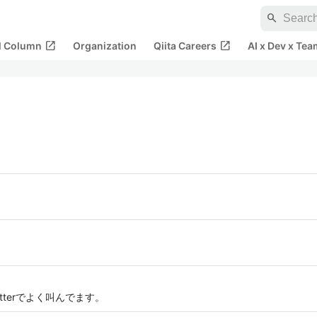
search
open_in_new
open_in_new
al Column
Organization
Qiita Careers
AI x Dev x Tea
tterでよく叫んでます。