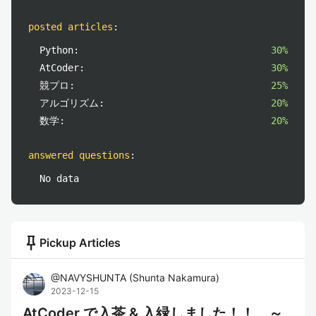
posted articles
:
Python:
30%
AtCoder:
30%
競プロ:
25%
アルゴリズム:
20%
数学:
20%
answered questions
:
No data
push_pin
Pickup Articles
@
NAVYSHUNTA
(
Shunta Nakamura
)
2023-12-15
AtCoder で入茶 & 入緑しました！！ ～