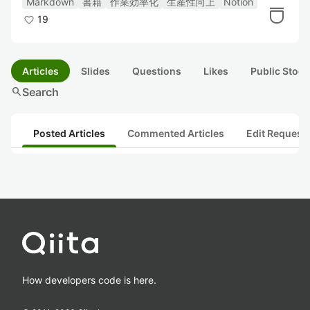
Markdown
書籍
作業効率化
生産性向上
Notion
19
Articles
Slides
Questions
Likes
Public Stock
search
Search
Posted Articles
Commented Articles
Edit Request
How developers code is here.