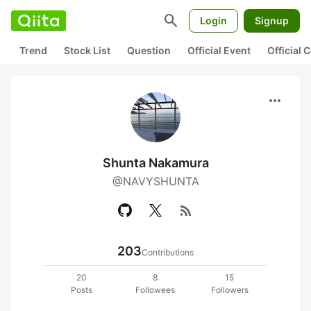
search
Login
Signup
Trend
Stock List
Question
Official Event
Official
more_horiz
Shunta Nakamura
@NAVYSHUNTA
rss_feed
203
Contributions
20
8
15
Posts
Followees
Followers