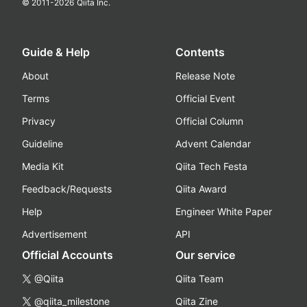
© 2011-
2026
Qiita Inc.
Guide & Help
Contents
About
Release Note
Terms
Official Event
Privacy
Official Column
Guideline
Advent Calendar
Media Kit
Qiita Tech Festa
Feedback/Requests
Qiita Award
Help
Engineer White Paper
Advertisement
API
Official Accounts
Our service
@Qiita
Qiita Team
@qiita_milestone
Qiita Zine