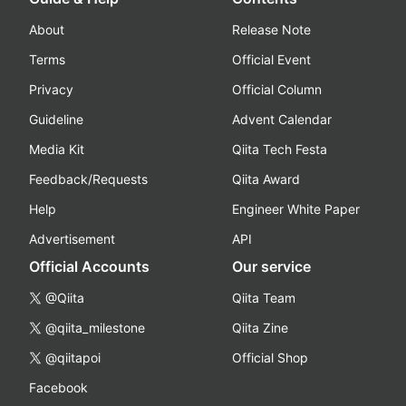
About
Release Note
Terms
Official Event
Privacy
Official Column
Guideline
Advent Calendar
Media Kit
Qiita Tech Festa
Feedback/Requests
Qiita Award
Help
Engineer White Paper
Advertisement
API
Official Accounts
Our service
@Qiita
Qiita Team
@qiita_milestone
Qiita Zine
@qiitapoi
Official Shop
Facebook