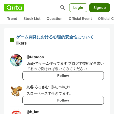
search
Login
Signup
Trend
Stock List
Question
Official Event
Official
ゲーム開発における心理的安全性について
likers
@
Nitudon
Unityでゲーム作ってます ブログで技術記事書い
てるので良ければ覗いてみてください
Follow
九谷 ろっさむ
@
4_mio_11
スローペースで生きてます。
Follow
@
h_km