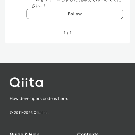
さい..！
Follow
1
/
1
How developers code is here.
© 2011-
2026
Qiita Inc.
Guide & Help
Contents