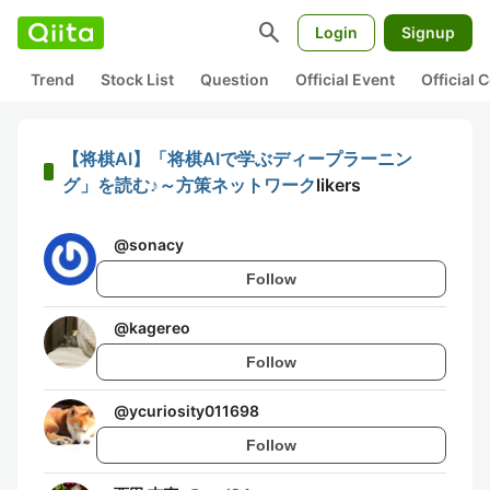
search
Login
Signup
Trend
Stock List
Question
Official Event
Official
【将棋AI】「将棋AIで学ぶディープラーニン
グ」を読む♪～方策ネットワーク
likers
@
sonacy
Follow
@
kagereo
Follow
@
ycuriosity011698
Follow