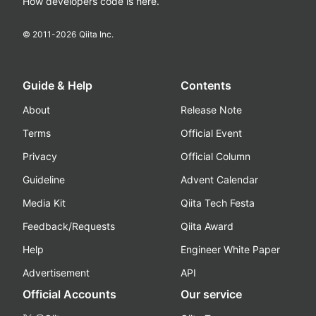
How developers code is here.
© 2011-
2026
Qiita Inc.
Guide & Help
Contents
About
Release Note
Terms
Official Event
Privacy
Official Column
Guideline
Advent Calendar
Media Kit
Qiita Tech Festa
Feedback/Requests
Qiita Award
Help
Engineer White Paper
Advertisement
API
Official Accounts
Our service