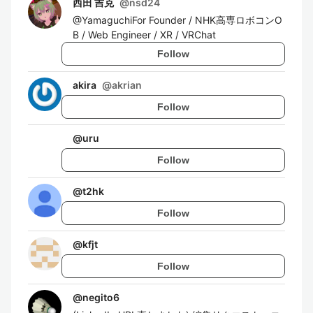
西田 吉克
@
nsd24
@YamaguchiFor Founder / NHK高専ロボコンO
B / Web Engineer / XR / VRChat
Follow
akira
@
akrian
Follow
@
uru
Follow
@
t2hk
Follow
@
kfjt
Follow
@
negito6