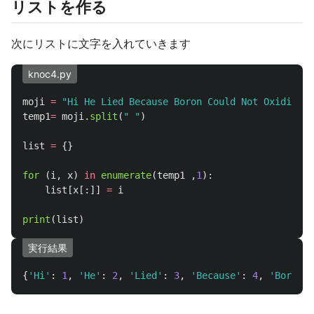
リストを作る
次にリストに文字を入れていきます
knoc4.py
moji
=
"
Hi He Lied Because Boron Could Not Oxidize F
temp1
=
moji
.
split
(
"
"
)
list
=
{}
for 
(
i
,
x
)
in
enumerate
(
temp1
,
1
):
list
[
x
[:]]
=
i
print
(
list
)
実行結果
{
'
Hi
'
:
1
,
'
He
'
:
2
,
'
Lied
'
:
3
,
'
Because
'
:
4
,
'
Boron
'
: