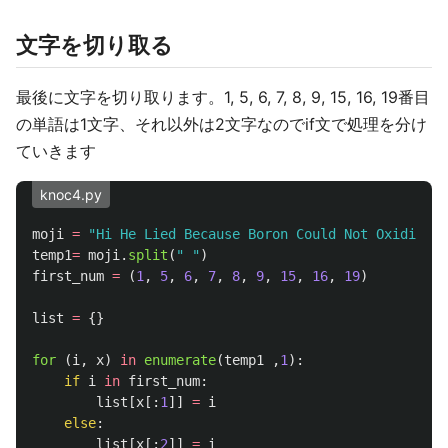
文字を切り取る
最後に文字を切り取ります。1, 5, 6, 7, 8, 9, 15, 16, 19番目
の単語は1文字、それ以外は2文字なのでif文で処理を分け
ていきます
knoc4.py
moji
=
"
Hi He Lied Because Boron Could Not Oxidize F
temp1
=
moji
.
split
(
"
"
)
first_num
=
(
1
,
5
,
6
,
7
,
8
,
9
,
15
,
16
,
19
)
list
=
{}
for 
(
i
,
x
)
in
enumerate
(
temp1
,
1
):
if
i
in
first_num
:
list
[
x
[:
1
]]
=
i
else
:
list
[
x
[:
2
]]
=
i