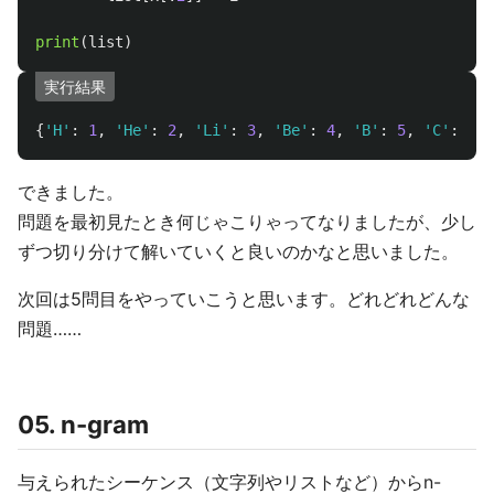
print
(
list
)
実行結果
{
'
H
'
:
1
,
'
He
'
:
2
,
'
Li
'
:
3
,
'
Be
'
:
4
,
'
B
'
:
5
,
'
C
'
:
6
,
できました。
問題を最初見たとき何じゃこりゃってなりましたが、少し
ずつ切り分けて解いていくと良いのかなと思いました。
次回は5問目をやっていこうと思います。どれどれどんな
問題……
05. n-gram
与えられたシーケンス（文字列やリストなど）からn-