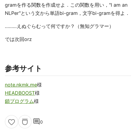
gramを作る関数を作成せよ．この関数を用い，"I am an
NLPer"という文から単語bi-gram，文字bi-gramを得よ．
………えぬぐらむって何ですか？（無知グラマー）
では次回orz
参考サイト
note.nkmk.me
様
HEADBOOST
様
鎖プログラム
様
comment
0