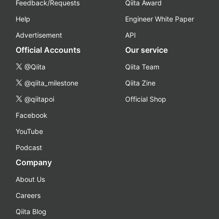
Feedback/Requests
Qiita Award
Help
Engineer White Paper
Advertisement
API
Official Accounts
Our service
@Qiita
Qiita Team
@qiita_milestone
Qiita Zine
@qiitapoi
Official Shop
Facebook
YouTube
Podcast
Company
About Us
Careers
Qiita Blog