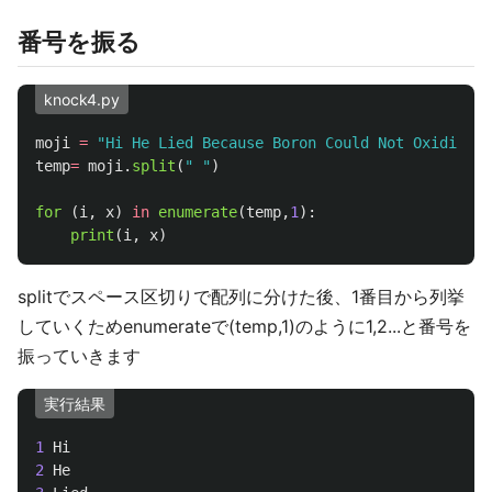
番号を振る
knock4.py
moji
=
"
Hi He Lied Because Boron Could Not Oxidize F
temp
=
moji
.
split
(
"
"
)
for 
(
i
,
x
)
in
enumerate
(
temp
,
1
):
print
(
i
,
x
)
splitでスペース区切りで配列に分けた後、1番目から列挙
していくためenumerateで(temp,1)のように1,2...と番号を
振っていきます
実行結果
1
Hi
2
He