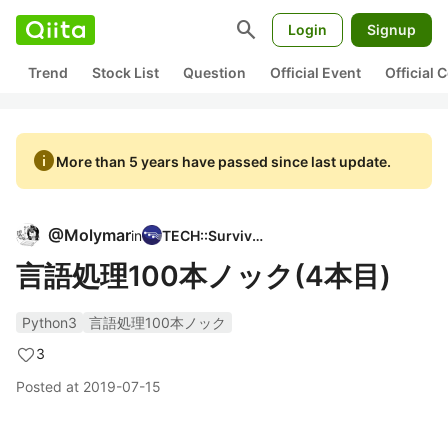
search
Login
Signup
Trend
Stock List
Question
Official Event
Official
info
More than 5 years have passed since last update.
@
Molymar
in
TECH::Survivor
言語処理100本ノック(4本目)
Python3
言語処理100本ノック
3
Posted at
2019-07-15