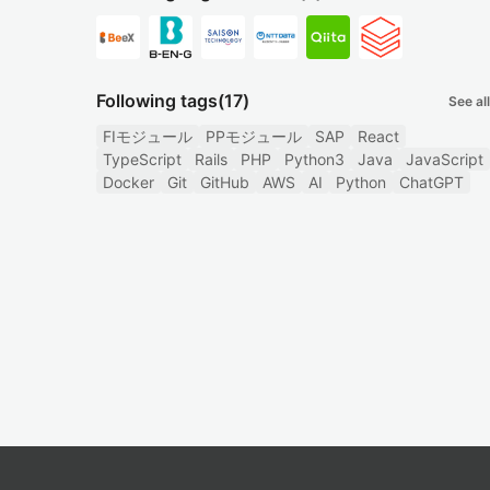
Following tags
(17)
See all
FIモジュール
PPモジュール
SAP
React
TypeScript
Rails
PHP
Python3
Java
JavaScript
Docker
Git
GitHub
AWS
AI
Python
ChatGPT