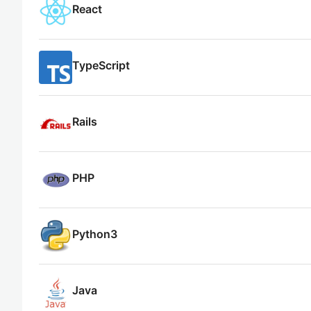
React
TypeScript
Rails
PHP
Python3
Java