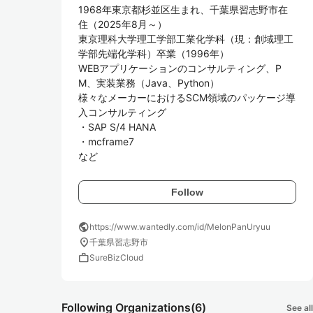
1968年東京都杉並区生まれ、千葉県習志野市在
住（2025年8月～）

東京理科大学理工学部工業化学科（現：創域理工
学部先端化学科）卒業（1996年）

WEBアプリケーションのコンサルティング、P
M、実装業務（Java、Python）

様々なメーカーにおけるSCM領域のパッケージ導
入コンサルティング

・SAP S/4 HANA

・mcframe7

など
Follow
public
https://www.wantedly.com/id/MelonPanUryuu
location_on
千葉県習志野市
work
SureBizCloud
Following Organizations
(6)
See all