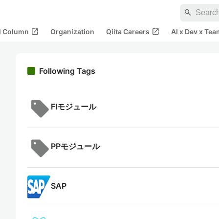
search
open_in_new
open_in_new
al Column
Organization
Qiita Careers
AI x Dev x Tea
Following Tags
FIモジュール
PPモジュール
SAP