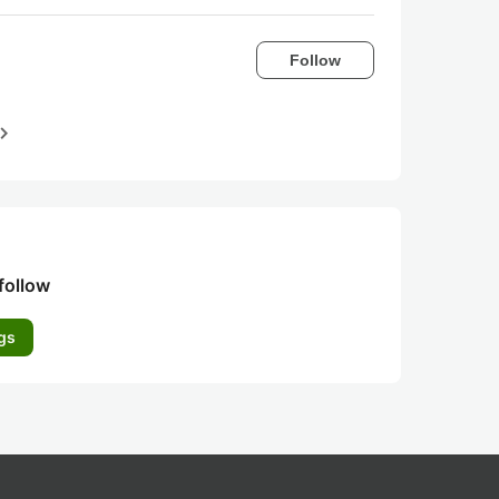
Follow
igate_next
follow
gs