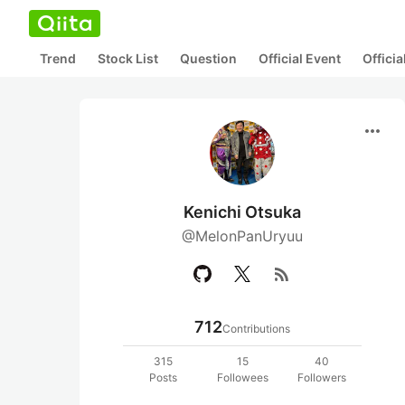
Trend
Stock List
Question
Official Event
Offici
more_horiz
Kenichi Otsuka
@MelonPanUryuu
rss_feed
712
Contributions
315
15
40
Posts
Followees
Followers