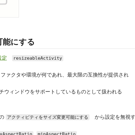
可能にする
設定
resizeableActivity
 ファクタや環境が何であれ、最大限の互換性が提供され
チウィンドウをサポートしているものとして扱われる
ンの
から設定を無視
アクティビティをサイズ変更可能にする
,
xAspectRatio
minAspectRatio