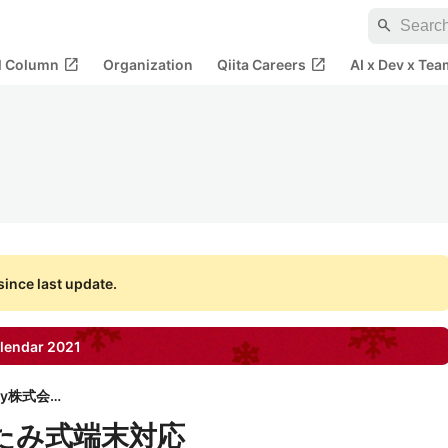
search
open_in_new
open_in_new
al Column
Organization
Qiita Careers
AI x Dev x Tea
ince last update.
lendar
2021
and factory株式会社
たたみ式端末対応