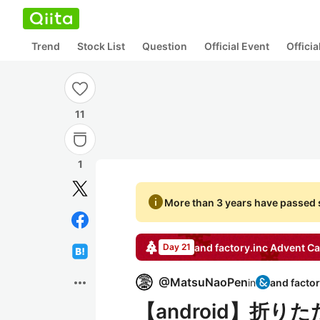
Trend
Stock List
Question
Official Event
Offici
11
1
info
More than 3 years have passed s
and factory.inc
Advent Ca
Day 21
more_horiz
@
MatsuNaoPen
in
【android】折り