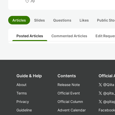
70
Articles
Slides
Questions
Likes
Public Sto
Posted Articles
Commented Articles
Edit Reque
Guide & Help
Contents
Official
About
Release Note
@Qiita
Terms
Official Event
@qiita
Privacy
Official Column
@qiita
Guideline
Advent Calendar
Faceboo