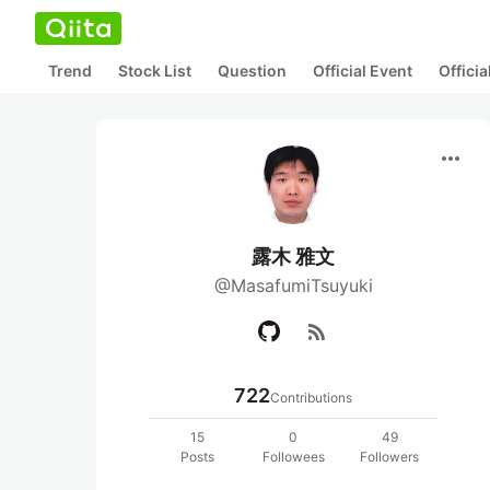
Trend
Stock List
Question
Official Event
Offici
more_horiz
露木 雅文
@MasafumiTsuyuki
rss_feed
722
Contributions
15
0
49
Posts
Followees
Followers