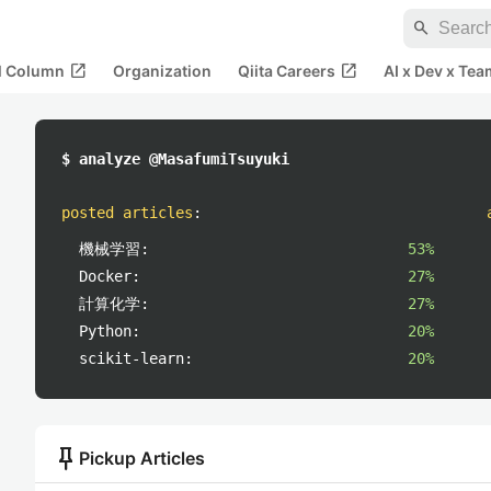
search
open_in_new
open_in_new
al Column
Organization
Qiita Careers
AI x Dev x Tea
$ analyze @MasafumiTsuyuki
posted articles
:
機械学習:
53%
Docker:
27%
計算化学:
27%
Python:
20%
scikit-learn:
20%
push_pin
Pickup Articles