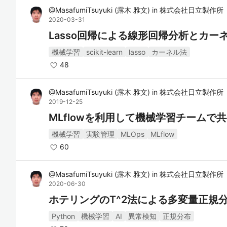
@
MasafumiTsuyuki
(
露木 雅文
)
in
株式会社日立製作所 Luma
2020-03-31
Lasso回帰による線形回帰分析とカ
機械学習
scikit-learn
lasso
カーネル法
48
@
MasafumiTsuyuki
(
露木 雅文
)
in
株式会社日立製作所 Luma
2019-12-25
MLflowを利用して機械学習チームで
機械学習
実験管理
MLOps
MLflow
60
@
MasafumiTsuyuki
(
露木 雅文
)
in
株式会社日立製作所 Luma
2020-06-30
ホテリングのT^2法による多変量正規
Python
機械学習
AI
異常検知
正規分布