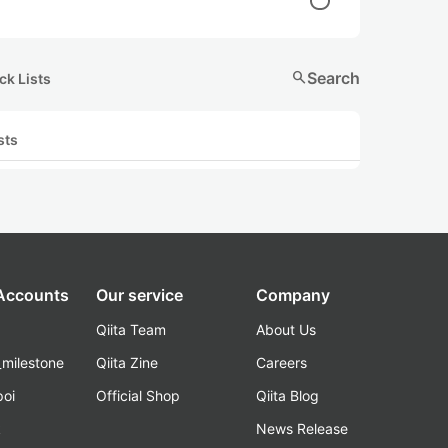
search
Search
ck Lists
sts
 Accounts
Our service
Company
Qiita Team
About Us
_milestone
Qiita Zine
Careers
poi
Official Shop
Qiita Blog
k
News Release