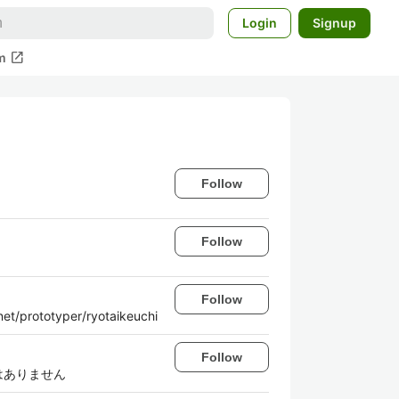
Login
Signup
open_in_new
m
Follow
Follow
Follow
otyper/ryotaikeuchi
Follow
ではありません