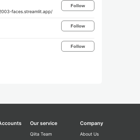
Follow
3-faces.streamlit.app/
Follow
Follow
 Accounts
Our service
Company
Qiita Team
About Us