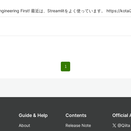
ngineering First! 最近は、Streamlitをよく使っています。 https://kotai200
1
Guide & Help
Contents
Official
About
Release Note
@Qiita