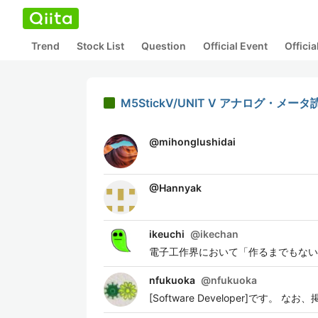
Trend
Stock List
Question
Official Event
Offici
M5StickV/UNIT V アナログ・メー
@
mihonglushidai
@
Hannyak
ikeuchi
@
ikechan
電子工作界において「作るまでもない」は禁句な（ハ
nfukuoka
@
nfukuoka
[Software Developer]