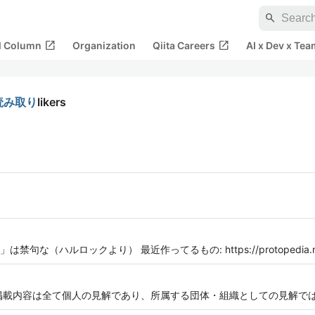
search
open_in_new
open_in_new
al Column
Organization
Qiita Careers
AI x Dev x Tea
タ読み取り
likers
ルロックより） 最近作ってるもの: https://protopedia.net/prot
です。 なお、掲載内容は全て個人の見解であり、所属する団体・組織としての見解