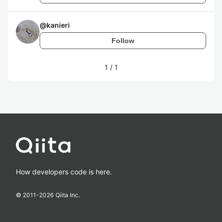
@
kanieri
Follow
1
/
1
How developers code is here.
© 2011-
2026
Qiita Inc.