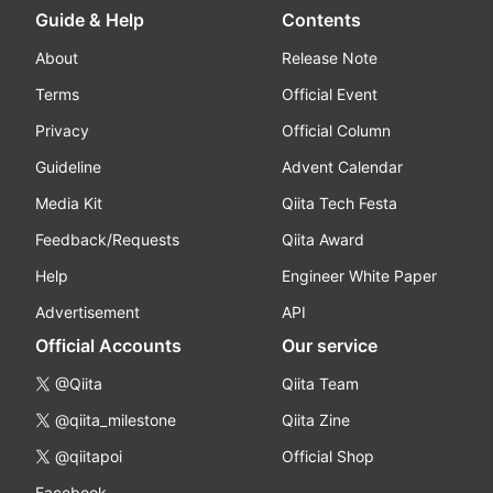
Guide & Help
Contents
About
Release Note
Terms
Official Event
Privacy
Official Column
Guideline
Advent Calendar
Media Kit
Qiita Tech Festa
Feedback/Requests
Qiita Award
Help
Engineer White Paper
Advertisement
API
Official Accounts
Our service
@Qiita
Qiita Team
@qiita_milestone
Qiita Zine
@qiitapoi
Official Shop
Facebook