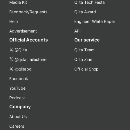
Media Kit
Qiita Tech Festa
Feedback/Requests
Qiita Award
Help
Engineer White Paper
Advertisement
API
Official Accounts
Our service
@Qiita
Qiita Team
@qiita_milestone
Qiita Zine
@qiitapoi
Official Shop
Facebook
YouTube
Podcast
Company
About Us
Careers