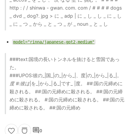
http : / / shinwa - gwan. com. com / # # # # dogs
_ dvd _ dog?. jpg > に _ adp | に _ し _ し _ に _ し
_ に _ つ _ から _ と _ つ _ が _ noun _ と _ し
model="rinna/japanese-gpt2-medium"
###text:国境の長いトンネルを抜けると雪国であっ
た。
###UPOS:彼の_|国_|の_|から_|、度|の_|から_|る_|。
度 #:彼は
|を_|から_|る_|です_ |度。 ##:国の元締めに
殺される。 ##:国の元締めに殺される。 ##:国の元締
めに殺される。 #:国の元締めに殺される。 ##:国の元
締めに殺される。 ##:国の元締め
comment
0