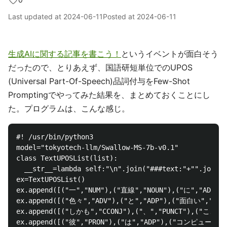
Last updated at
2024-06-11
Posted at
2024-06-11
生成AIに関する記事を書こう！
というイベントが面白そう
だったので、とりあえず、国語研短単位でのUPOS
(Universal Part-Of-Speech)品詞付与をFew-Shot
Promptingでやってみた結果を、まとめておくことにし
た。プログラムは、こんな感じ。
#! /usr/bin/python3

model="tokyotech-llm/Swallow-MS-7b-v0.1"

class TextUPOSList(list):

  __str__=lambda self:"\n".join("###text:"+"".join(t
ex=TextUPOSList()

ex.append([("一","NUM"),("直線","NOUN"),("に","ADP"
ex.append([("色々","ADV"),("と","ADP"),("面白い","ADJ
ex.append([("しかも","CCONJ"),("、","PUNCT"),("ここ",
ex.append([("彼","PRON"),("は","ADP"),("コンピュータ","