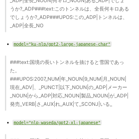
_ADP|全長_NOUN|何キロ_NOUN|ある_ADP|でしょ
うか?_ADP###text:このトンネルは、全長何キロある
でしょうか?_ADP###UPOS:この_ADP|トンネルは、
_ADP|全長_NO
model="ku-nlp/gpt2-large-japanese-char"
###text:国境の長いトンネルを抜けると雪国であっ
た。
###UPOS:2007_NUM|年_NOUN|9_NUM|月_NOUN|
現在_ADV|、_PUNCT|以下_NOUN|の_ADP|メーカー
_NOUN|から_ADP|対応_NOUN|製品_NOUN|が_ADP|
発売_VERB|さ_AUX|れ_AUX|て_SCONJ|いる_
model="nlp-waseda/gpt2-xl-japanese"