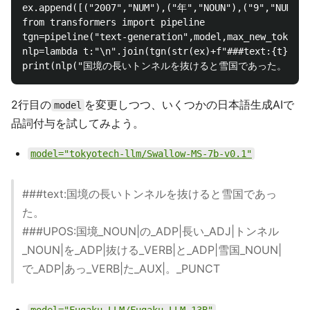
ex.append([("2007","NUM"),("年","NOUN"),("9","NUM
from transformers import pipeline

tgn=pipeline("text-generation",model,max_new_tokens=
nlp=lambda t:"\n".join(tgn(str(ex)+f"###text:{t}\n##
2行目の
を変更しつつ、いくつかの日本語生成AIで
model
品詞付与を試してみよう。
model="tokyotech-llm/Swallow-MS-7b-v0.1"
###text:国境の長いトンネルを抜けると雪国であっ
た。
###UPOS:国境_NOUN|の_ADP|長い_ADJ|トンネル
_NOUN|を_ADP|抜ける_VERB|と_ADP|雪国_NOUN|
で_ADP|あっ_VERB|た_AUX|。_PUNCT