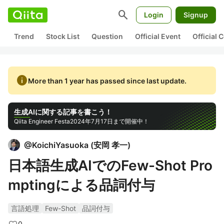
search
Login
Signup
Trend
Stock List
Question
Official Event
Official
info
More than 1 year has passed since last update.
生成AIに関する記事を書こう！
Qiita Engineer Festa
2024年7月17日まで開催中！
@
KoichiYasuoka
(
安岡 孝一
)
日本語生成AIでのFew-Shot Pro
mptingによる品詞付与
言語処理
Few-Shot
品詞付与
0