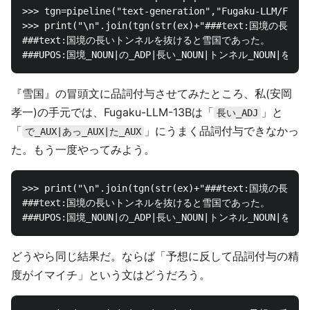
>>> tgn=pipeline("text-generation","Fugaku-LLM/Fugak
>>> print("\n".join(tgn(str(ex)+"###text:国境の長い
###text:国境の長いトンネルを抜けると雪国であった。

『雪国』の冒頭文に品詞付与させてみたところ、私(安岡
孝一)の手元では、Fugaku-LLM-13Bは「
」と
長い_ADJ
「
」にうまく品詞付与できなかっ
で_AUX|あっ_AUX|た_AUX
た。もう一度やってみよう。
>>> print("\n".join(tgn(str(ex)+"###text:国境の長い
###text:国境の長いトンネルを抜けると雪国であった。

どうやら同じ結果だ。ならば「予想に反して品詞付与の精
度がイマイチ」という文はどうだろう。