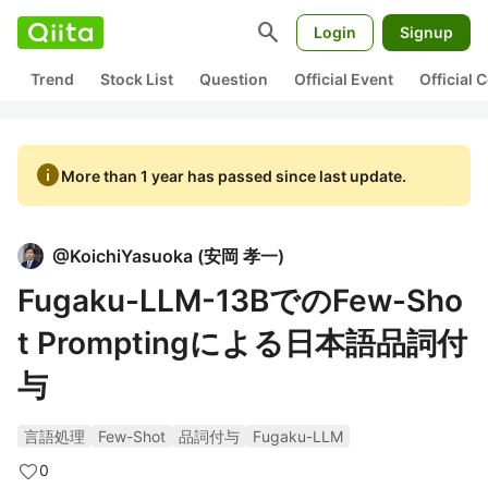
search
Login
Signup
Trend
Stock List
Question
Official Event
Official
info
More than 1 year has passed since last update.
@
KoichiYasuoka
(
安岡 孝一
)
Fugaku-LLM-13BでのFew-Sho
t Promptingによる日本語品詞付
与
言語処理
Few-Shot
品詞付与
Fugaku-LLM
0