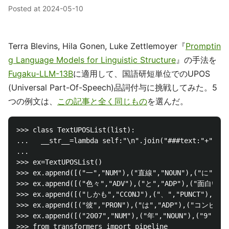
Posted at
2024-05-10
Terra Blevins, Hila Gonen, Luke Zettlemoyer『
Promptin
g Language Models for Linguistic Structure
』の手法を
Fugaku-LLM-13B
に適用して、国語研短単位でのUPOS
(Universal Part-Of-Speech)品詞付与に挑戦してみた。5
つの例文は、
この記事と全く同じもの
を選んだ。
>>> class TextUPOSList(list):

...   __str__=lambda self:"\n".join("###text:"+"".jo
...

>>> ex=TextUPOSList()

>>> ex.append([("一","NUM"),("直線","NOUN"),("に","
>>> ex.append([("色々","ADV"),("と","ADP"),("面白い","
>>> ex.append([("しかも","CCONJ"),("、","PUNCT"),("
>>> ex.append([("彼","PRON"),("は","ADP"),("コンピュータ
>>> ex.append([("2007","NUM"),("年","NOUN"),("9",
>>> from transformers import pipeline
