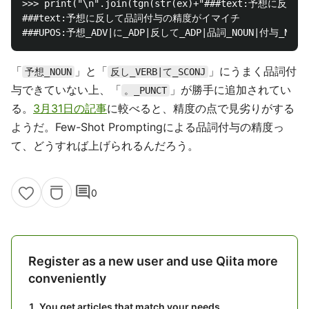
>>> print("\n".join(tgn(str(ex)+"###text:予想に反して
###text:予想に反して品詞付与の精度がイマイチ

「
」と「
」にうまく品詞付
予想_NOUN
反し_VERB|て_SCONJ
与できていない上、「
」が勝手に追加されてい
。_PUNCT
る。
3月31日の記事
に較べると、精度の点で見劣りがする
ようだ。Few-Shot Promptingによる品詞付与の精度っ
て、どうすれば上げられるんだろう。
comment
0
Register as a new user and use Qiita more
conveniently
You get articles that match your needs