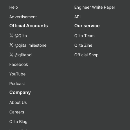
Help
Engineer White Paper
Advertisement
API
Official Accounts
Our service
@Qiita
Qiita Team
@qiita_milestone
Qiita Zine
@qiitapoi
Official Shop
Facebook
YouTube
Podcast
Company
About Us
Careers
Qiita Blog