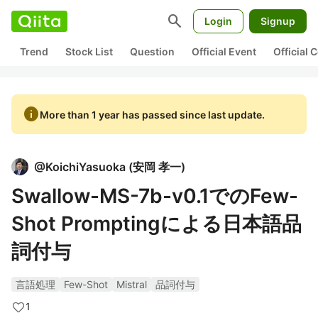
search
Login
Signup
Trend
Stock List
Question
Official Event
Official
info
More than 1 year has passed since last update.
@
KoichiYasuoka
(
安岡 孝一
)
Swallow-MS-7b-v0.1でのFew-
Shot Promptingによる日本語品
詞付与
言語処理
Few-Shot
Mistral
品詞付与
1