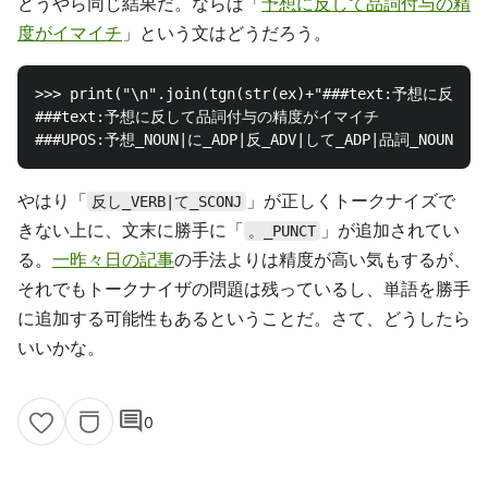
どうやら同じ結果だ。ならば「
予想に反して品詞付与の精
度がイマイチ
」という文はどうだろう。
>>> print("\n".join(tgn(str(ex)+"###text:予想に反して
###text:予想に反して品詞付与の精度がイマイチ

やはり「
」が正しくトークナイズで
反し_VERB|て_SCONJ
きない上に、文末に勝手に「
」が追加されてい
。_PUNCT
る。
一昨々日の記事
の手法よりは精度が高い気もするが、
それでもトークナイザの問題は残っているし、単語を勝手
に追加する可能性もあるということだ。さて、どうしたら
いいかな。
comment
0