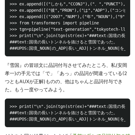
>>> ex.append([("しかも","CCONJ"),("、","PUNCT"),("
>>> ex.append([("彼","PRON"),("は","ADP"),("コンピュータ
>>> ex.append([("2007","NUM"),("年","NOUN"),("9",
>>> from transformers import pipeline

>>> tgn=pipeline("text-generation","tokyotech-llm/Sw
>>> print("\n".join(tgn(str(ex)+"###text:国境の長い
###text:国境の長いトンネルを抜けると雪国であった。

『雪国』の冒頭文に品詞付与させてみたところ、私(安岡
孝一)の手元では「で」「あっ」の品詞が間違っている(2
つともAUXが正解)ものの、他はちゃんと品詞付与でき
た。もう一度やってみよう。
>>> print("\n".join(tgn(str(ex)+"###text:国境の長い
###text:国境の長いトンネルを抜けると雪国であった。
