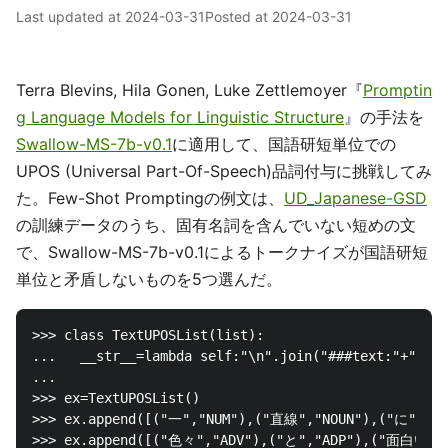
Last updated at
2024-03-31
Posted at
2024-03-31
Terra Blevins, Hila Gonen, Luke Zettlemoyer『
Promptin
g Language Models for Linguistic Structure
』の手法を
Swallow-MS-7b-v0.1
に適用して、国語研短単位での
UPOS (Universal Part-Of-Speech)品詞付与に挑戦してみ
た。Few-Shot Promptingの例文は、
UD_Japanese-GSD
の訓練データのうち、固有名詞を含んでいない短めの文
で、Swallow-MS-7b-v0.1によるトークナイズが国語研短
単位と矛盾しないものを5つ選んだ。
>>> class TextUPOSList(list):

...   __str__=lambda self:"\n".join("###text:"+"".jo
...

>>> ex=TextUPOSList()

>>> ex.append([("一","NUM"),("直線","NOUN"),("に","
>>> ex.append([("色々","ADV"),("と","ADP"),("面白い","