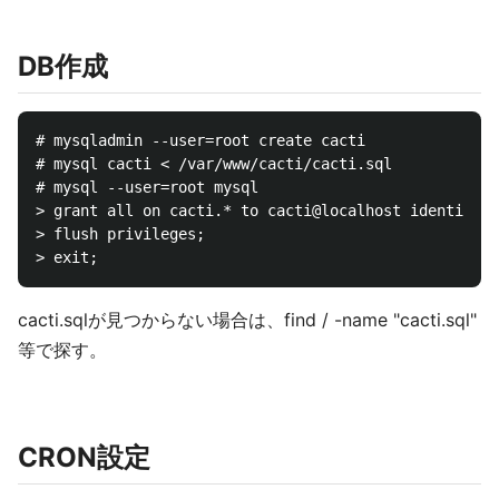
DB作成
# mysqladmin --user=root create cacti

# mysql cacti < /var/www/cacti/cacti.sql

# mysql --user=root mysql

> grant all on cacti.* to cacti@localhost identified
> flush privileges;

cacti.sqlが見つからない場合は、find / -name "cacti.sql"
等で探す。
CRON設定