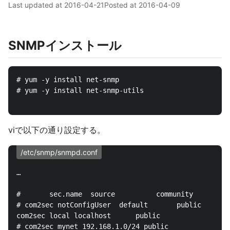
Last updated at
2016-04-21
Posted at
2016-04-09
SNMPインストール
# yum -y install net-snmp

# yum -y install net-snmp-utils

viで以下の通り設定する。
/etc/snmp/snmpd.conf
…

#       sec.name  source          community

# com2sec notConfigUser  default       public

com2sec local localhost      public

# com2sec mynet 192.168.1.0/24 public
