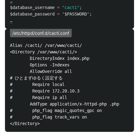
…
$database_username
=
"cacti"
;
$database_password
=
"
$PASSWORD
"
;
…
/etc/httpd/conf.d/cacti.conf
Alias /cacti/ /var/www/cacti/

<Directory /var/www/cacti/>

        DirectoryIndex index.php

        Options -Indexes

        AllowOverride all

# ひとまずゆるく設定する

#        Require local

#        Require 172.20.10.3

#        Require ip all

        AddType application/x-httpd-php .php

#        php_flag magic_quotes_gpc on

#        php_flag track_vars on
