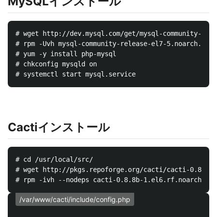
MySQLインストール
# wget http://dev.mysql.com/get/mysql-community-rele
# rpm -Uvh mysql-community-release-el7-5.noarch.rpm

# yum -y install php-mysql

# chkconfig mysqld on

Cactiインストール
# cd /usr/local/src/

# wget http://pkgs.repoforge.org/cacti/cacti-0.8.8b-
/var/www/cacti/include/config.php