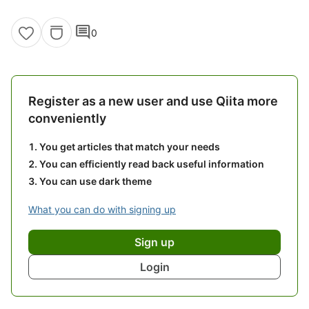
comment
0
Register as a new user and use Qiita more
conveniently
You get articles that match your needs
You can efficiently read back useful information
You can use dark theme
What you can do with signing up
Sign up
Login