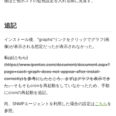
後ほど他ホストの監視設定を入れる際に見直す。
追記
インストール後、"graphs"リンクをクリックでグラフ(画
像)が表示される想定だったが表示されなかった。
私は[こちら]
(https://www.ipentec.com/document/document.aspx?
page=cacti-graph-does-not-appear-after-install-
correctly)を参考にしたところ、まずはグラフを表示でき
た。
そもそもcronを再起動をしていなかったため、手順
にcronの再起動を追記。
尚、SNMPエージェントを利用した場合の設定は
こちら
を
参照。