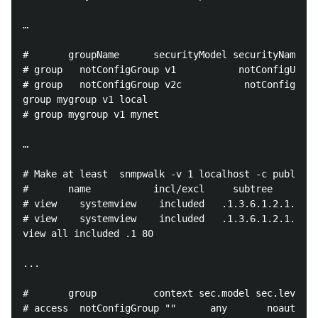
…

#       groupName      securityModel securityName

# group   notConfigGroup v1           notConfigUser

# group   notConfigGroup v2c           notConfigUser

group mygroup v1 local

# group mygroup v1 mynet

…

# Make at least  snmpwalk -v 1 localhost -c public s
#       name           incl/excl     subtree        
# view    systemview    included   .1.3.6.1.2.1.1

# view    systemview    included   .1.3.6.1.2.1.25.1
view all included .1 80

...

#       group          context sec.model sec.level p
# access  notConfigGroup ""      any       noauth   