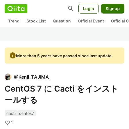
search
Login
Signup
Trend
Stock List
Question
Official Event
Official
info
More than 5 years have passed since last update.
@
Kenji_TAJIMA
CentOS 7 に Cacti をインスト
ールする
cacti
centos7
4