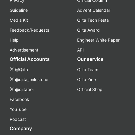
Privacy
Official Column
Guideline
Advent Calendar
Media Kit
Qiita Tech Festa
Feedback/Requests
Qiita Award
Help
Engineer White Paper
Advertisement
API
Official Accounts
Our service
@Qiita
Qiita Team
@qiita_milestone
Qiita Zine
@qiitapoi
Official Shop
Facebook
YouTube
Podcast
Company