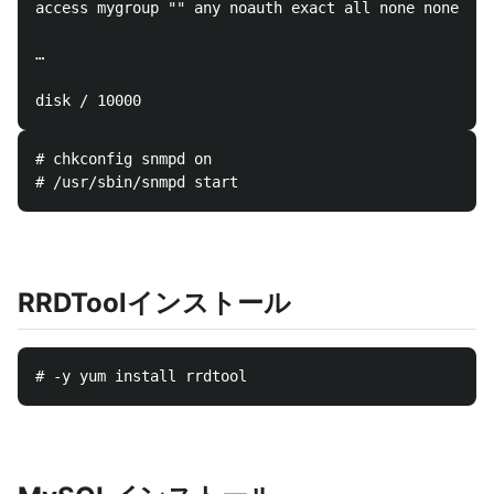
access mygroup "" any noauth exact all none none

…

# chkconfig snmpd on

RRDToolインストール