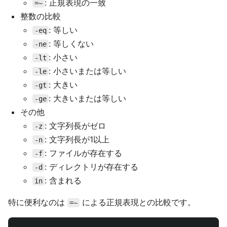
: 正規表現の一致
=~
整数の比較
: 等しい
-eq
: 等しくない
-ne
: 小さい
-lt
: 小さいまたは等しい
-le
: 大きい
-gt
: 大きいまたは等しい
-ge
その他
: 文字列長がゼロ
-z
: 文字列長が1以上
-n
: ファイルが存在する
-f
: ディレクトリが存在する
-d
: 含まれる
in
特に便利なのは
による正規表現との比較です。
=~