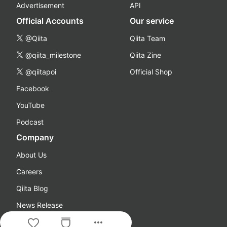
Advertisement
API
Official Accounts
Our service
@Qiita
Qiita Team
@qiita_milestone
Qiita Zine
@qiitapoi
Official Shop
Facebook
YouTube
Podcast
Company
About Us
Careers
Qiita Blog
News Release
more_horiz