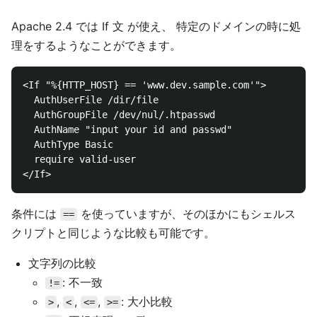
Apache 2.4 では If 文 が使え、 特定のドメインの時に処
理をするようなことができます。
<If "%{HTTP_HOST} == 'www.dev.sample.com'">

  AuthUserFile /dir/file

  AuthGroupFile /dev/nul/.htpasswd

  AuthName "input your id and passwd"

  AuthType Basic

  require valid-user

条件には
を使っていますが、そのほかにもシェルス
==
クリプトと同じような比較も可能です。
文字列の比較
: 不一致
!=
,
,
,
: 大小比較
>
<
<=
>=