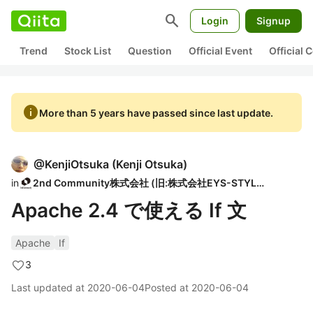
search
Login
Signup
Trend
Stock List
Question
Official Event
Official
info
More than 5 years have passed since last update.
@
KenjiOtsuka
(
Kenji Otsuka
)
in
2nd Community株式会社 (旧:株式会社EYS-STYLE)
Apache 2.4 で使える If 文
Apache
If
3
Last updated at
2020-06-04
Posted at
2020-06-04