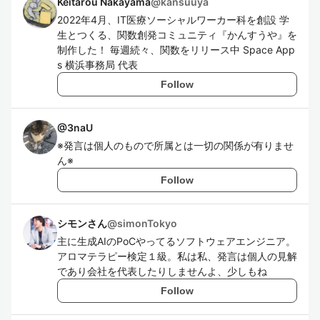
Keitarou Nakayama
@
kansuuya
2022年4月、IT医療ソーシャルワーカー科を創設 学
生とつくる、関数創発コミュニティ『かんすうや』を
制作した！ 毎週続々、関数をリリース中 Space App
s 横浜事務局 代表
Follow
@
3naU
※発言は個人のもので所属とは一切の関係が有りませ
ん※
Follow
シモンさん
@
simonTokyo
主に生成AIのPoCやってるソフトウェアエンジニア。
アロマテラピー検定１級。私は私、発言は個人の見解
であり会社を代表したりしませんよ、少しもね
Follow