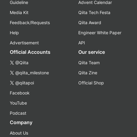
Guideline
Advent Calendar
Media Kit
Qiita Tech Festa
Feedback/Requests
Qiita Award
Help
Engineer White Paper
Advertisement
API
Official Accounts
Our service
@Qiita
Qiita Team
@qiita_milestone
Qiita Zine
@qiitapoi
Official Shop
Facebook
YouTube
Podcast
Company
About Us