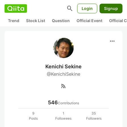
search
Login
Signup
Trend
Stock List
Question
Official Event
Official
more_horiz
Kenichi Sekine
@KenichiSekine
rss_feed
546
Contributions
9
1
35
Posts
Followees
Followers