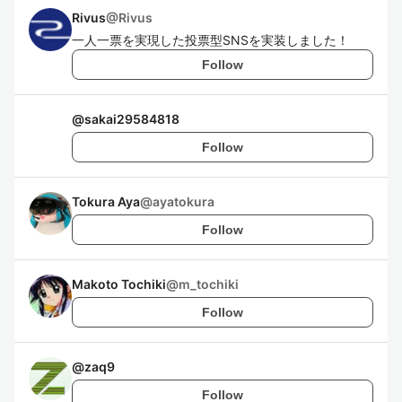
Rivus
@
Rivus
一人一票を実現した投票型SNSを実装しました！
Follow
@
sakai29584818
Follow
Tokura Aya
@
ayatokura
Follow
Makoto Tochiki
@
m_tochiki
Follow
@
zaq9
Follow