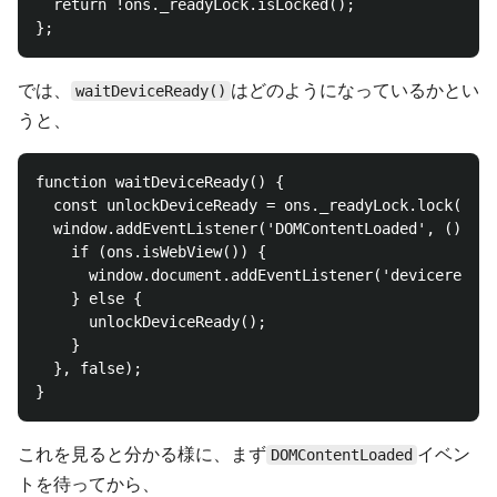
  return !ons._readyLock.isLocked();

では、
はどのようになっているかとい
waitDeviceReady()
うと、
function waitDeviceReady() {

  const unlockDeviceReady = ons._readyLock.lock();

  window.addEventListener('DOMContentLoaded', () => 
    if (ons.isWebView()) {

      window.document.addEventListener('deviceready'
    } else {

      unlockDeviceReady();

    }

  }, false);

これを見ると分かる様に、まず
イベン
DOMContentLoaded
トを待ってから、