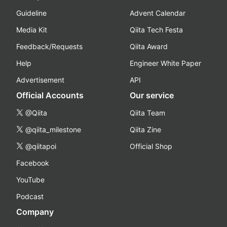
Guideline
Advent Calendar
Media Kit
Qiita Tech Festa
Feedback/Requests
Qiita Award
Help
Engineer White Paper
Advertisement
API
Official Accounts
Our service
@Qiita
Qiita Team
@qiita_milestone
Qiita Zine
@qiitapoi
Official Shop
Facebook
YouTube
Podcast
Company