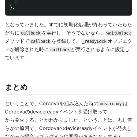
  }

となっていました。すでに初期化処理が終わっていたらた
だちに
を実行し、そうでないなら、
callback
waitUnlock
メソッドで
を登録して、
オブジェク
callback
_readyLock
トが解除された時に
が実行されるように設定し
callback
ています。
まとめ
ということで、Cordovaを組み込んだ時の
は
ons.ready
Cordovaのdevicereadyイベントを受け取って
から発火することがわかりました。ということは、もし何
らかの原因で、Cordovaのdevicereadyイベントが発火し
なかった場合（プラグインに問題があるなど）すると、