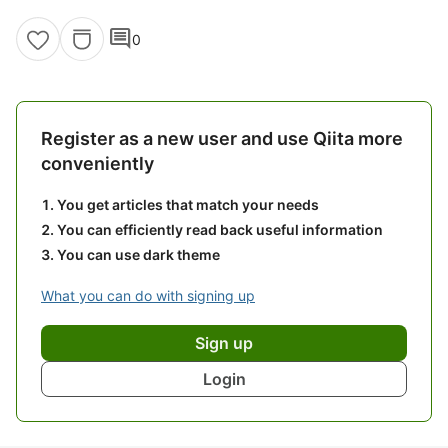
comment
0
Register as a new user and use Qiita more
conveniently
You get articles that match your needs
You can efficiently read back useful information
You can use dark theme
What you can do with signing up
Sign up
Login