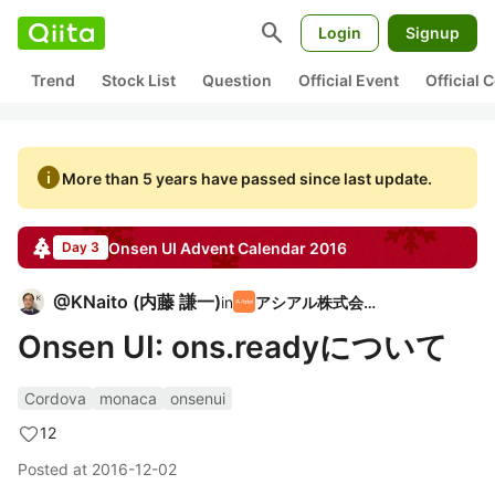
search
Login
Signup
Trend
Stock List
Question
Official Event
Official
info
More than 5 years have passed since last update.
Onsen UI
Advent Calendar
2016
Day 3
@
KNaito
(
内藤 謙一
)
in
アシアル株式会社
Onsen UI: ons.readyについて
Cordova
monaca
onsenui
12
Posted at
2016-12-02