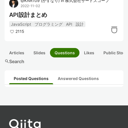
@
KNR109
(
かずなり
)
in
株式会社サードスコープ
2022-11-02
API設計まとめ
JavaScript
プログラミング
API
設計
2115
Articles
Slides
Questions
Likes
Public Stock
search
Search
Posted Questions
Answered Questions