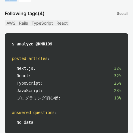
Following tags
(4)
See all
AWS
Rails
TypeScript
React
$ analyze @KNR109
posted articles
:
Next.js:
32%
React:
32%
TypeScript:
26%
JavaScript:
23%
プログラミング初心者:
18%
answered questions
:
No data