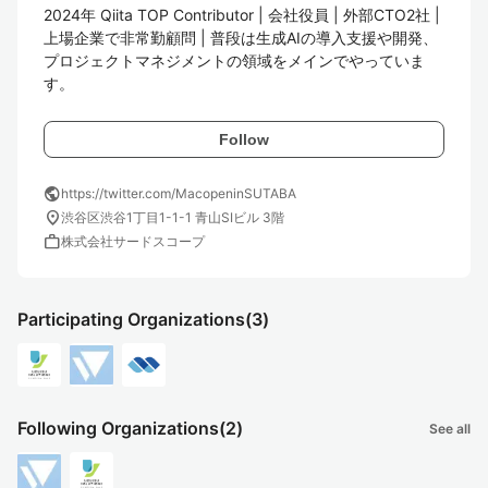
2024年 Qiita TOP Contributor | 会社役員 | 外部CTO2社 | 
上場企業で非常勤顧問 | 普段は生成AIの導入支援や開発、
プロジェクトマネジメントの領域をメインでやっていま
す。
Follow
public
https://twitter.com/MacopeninSUTABA
location_on
渋谷区渋谷1丁目1-1-1 青山SIビル 3階
work
株式会社サードスコープ
Participating Organizations
(3)
Following Organizations
(2)
See all