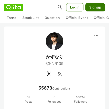
search
Login
Signup
Trend
Stock List
Question
Official Event
Official
more_horiz
かずなり
@KNR109
rss_feed
55678
Contributions
57
6
10024
Posts
Followees
Followers