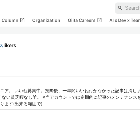
search
open_in_new
open_in_new
al Column
Organization
Qiita Careers
AI x Dev x Tea
ス
likers
ニア。 いいね募集中。投降後、一年間いいね付かなかった記事は消しま
ってない貧乏暇なし羊。 ※当アカウントでは定期的に記事のメンテナンス
ります(出来る範囲で)