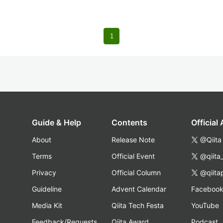
1
Guide & Help
Contents
Official
About
Release Note
@Qiita
Terms
Official Event
@qiita
Privacy
Official Column
@qiita
Guideline
Advent Calendar
Faceboo
Media Kit
Qiita Tech Festa
YouTube
Feedback/Requests
Qiita Award
Podcast