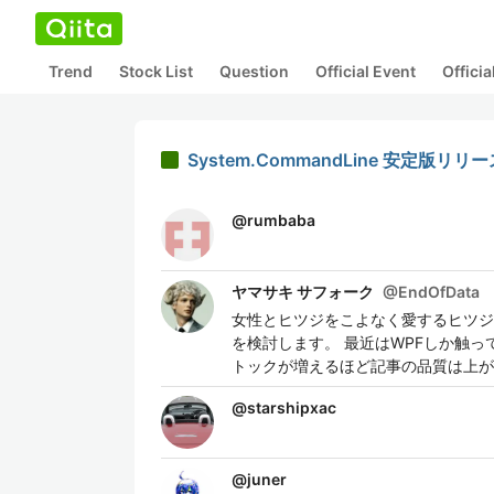
Trend
Stock List
Question
Official Event
Offici
System.CommandLine 安定版リリー
@
rumbaba
ヤマサキ サフォーク
@
EndOfData
女性とヒツジをこよなく愛するヒツジ
を検討します。 最近はWPFしか触
トックが増えるほど記事の品質は上が
@
starshipxac
@
juner