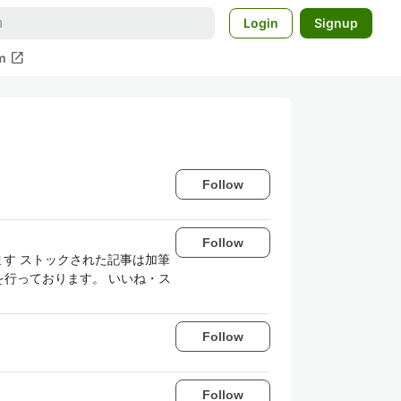
Login
Signup
open_in_new
m
Follow
Follow
す ストックされた記事は加筆
を行っております。 いいね・ス
Follow
Follow