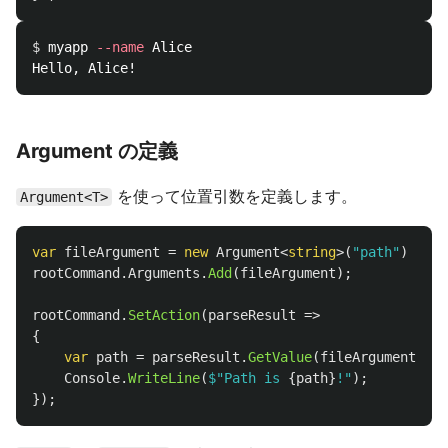
$ 
myapp 
--name
 Alice

Argument の定義
を使って位置引数を定義します。
Argument<T>
var
fileArgument
=
new
Argument
<
string
>(
"path"
)
{
De
rootCommand
.
Arguments
.
Add
(
fileArgument
);
rootCommand
.
SetAction
(
parseResult
=>
{
var
path
=
parseResult
.
GetValue
(
fileArgument
);
Console
.
WriteLine
(
$"Path is 
{
path
}
!"
);
});