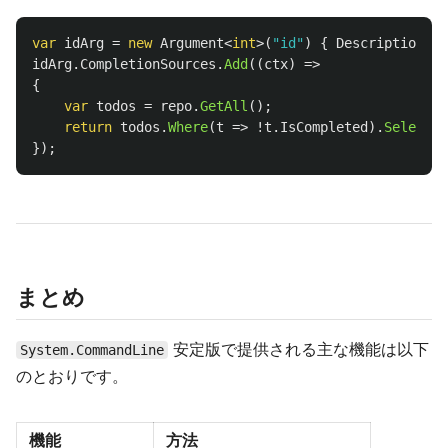
var
idArg
=
new
Argument
<
int
>(
"id"
)
{
Description
=
idArg
.
CompletionSources
.
Add
((
ctx
)
=>
{
var
todos
=
repo
.
GetAll
();
return
todos
.
Where
(
t
=>
!
t
.
IsCompleted
).
Select
(
t
});
まとめ
安定版で提供される主な機能は以下
System.CommandLine
のとおりです。
機能
方法