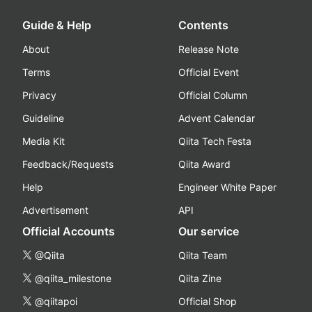
Guide & Help
Contents
About
Release Note
Terms
Official Event
Privacy
Official Column
Guideline
Advent Calendar
Media Kit
Qiita Tech Festa
Feedback/Requests
Qiita Award
Help
Engineer White Paper
Advertisement
API
Official Accounts
Our service
@Qiita
Qiita Team
@qiita_milestone
Qiita Zine
@qiitapoi
Official Shop