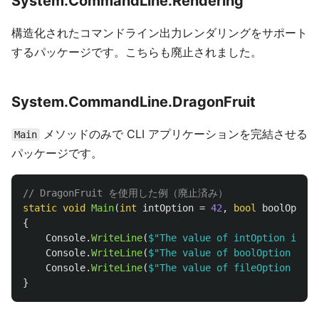
System.CommandLine.Rendering
構造化されたコマンドライン出力レンダリングをサポート
するパッケージです。こちらも廃止されました。
System.CommandLine.DragonFruit
メソッドのみで CLI アプリケーションを完結させる
Main
パッケージです。
// DragonFruit を使用した例（廃止済み）
static
void
Main
(
int
intOption
=
42
,
bool
boolOption
{
Console
.
WriteLine
(
$"The value of intOption is: 
{
Console
.
WriteLine
(
$"The value of boolOption is: 
Console
.
WriteLine
(
$"The value of fileOption is: 
}