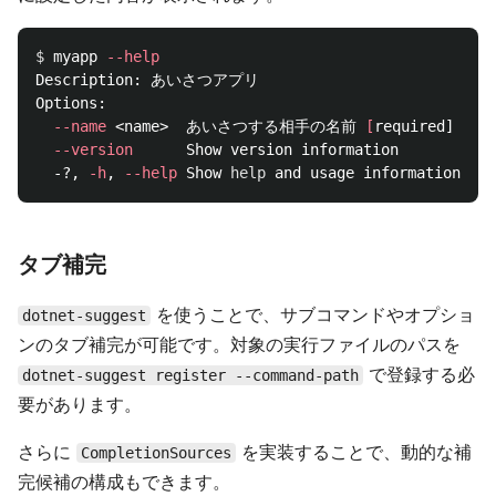
$ 
myapp 
--help
Description: あいさつアプリ

Options:

--name
 <name>  あいさつする相手の名前 
[
required]

--version
      Show version information

  -?, 
-h
, 
--help
 Show 
help 
タブ補完
を使うことで、サブコマンドやオプショ
dotnet-suggest
ンのタブ補完が可能です。対象の実行ファイルのパスを
で登録する必
dotnet-suggest register --command-path
要があります。
さらに
を実装することで、動的な補
CompletionSources
完候補の構成もできます。