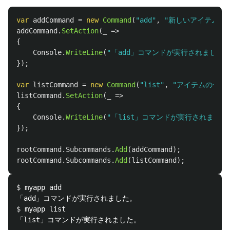
var
addCommand
=
new
Command
(
"add"
,
"新しいアイテムを
addCommand
.
SetAction
(
_
=>
{
Console
.
WriteLine
(
"「add」コマンドが実行されました。
});
var
listCommand
=
new
Command
(
"list"
,
"アイテムの一覧
listCommand
.
SetAction
(
_
=>
{
Console
.
WriteLine
(
"「list」コマンドが実行されました
});
rootCommand
.
Subcommands
.
Add
(
addCommand
);
rootCommand
.
Subcommands
.
Add
(
listCommand
);
$ 
myapp add

$ 
myapp list
