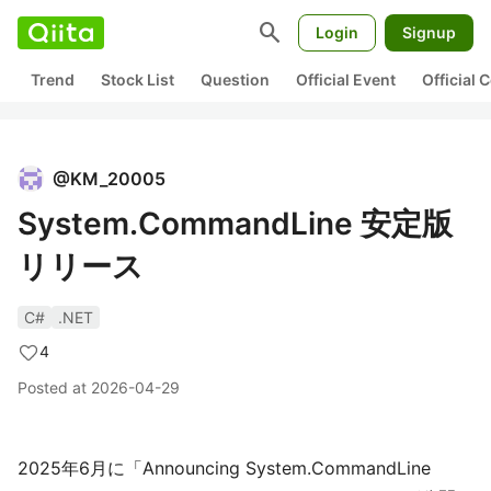
search
Login
Signup
Trend
Stock List
Question
Official Event
Official
@
KM_20005
System.CommandLine 安定版
リリース
C#
.NET
4
Posted at
2026-04-29
2025年6月に「Announcing System.CommandLine