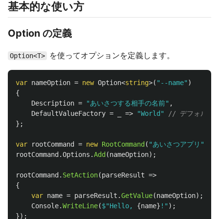
基本的な使い方
Option の定義
を使ってオプションを定義します。
Option<T>
var
nameOption
=
new
Option
<
string
>(
"--name"
)
{
Description
=
"あいさつする相手の名前"
,
DefaultValueFactory
=
_
=>
"World"
// デフォルト
};
var
rootCommand
=
new
RootCommand
(
"あいさつアプリ"
);
rootCommand
.
Options
.
Add
(
nameOption
);
rootCommand
.
SetAction
(
parseResult
=>
{
var
name
=
parseResult
.
GetValue
(
nameOption
);
Console
.
WriteLine
(
$"Hello, 
{
name
}
!"
);
});