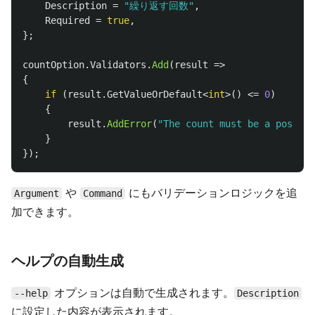
Description
=
"繰り返す回数"
,
Required
=
true
,
};
countOption
.
Validators
.
Add
(
result
=>
{
if
(
result
.
GetValueOrDefault
<
int
>()
<=
0
)
{
result
.
AddError
(
"The count must be a positiv
}
});
や
にもバリデーションロジックを追
Argument
Command
加できます。
ヘルプの自動生成
オプションは自動で生成されます。
--help
Description
に設定した内容が表示されます。