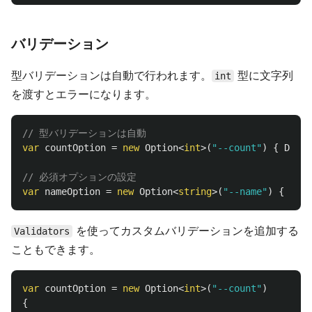
バリデーション
型バリデーションは自動で行われます。
型に文字列
int
を渡すとエラーになります。
// 型バリデーションは自動
var
countOption
=
new
Option
<
int
>(
"--count"
)
{
Descr
// 必須オプションの設定
var
nameOption
=
new
Option
<
string
>(
"--name"
)
{
Desc
を使ってカスタムバリデーションを追加する
Validators
こともできます。
var
countOption
=
new
Option
<
int
>(
"--count"
)
{