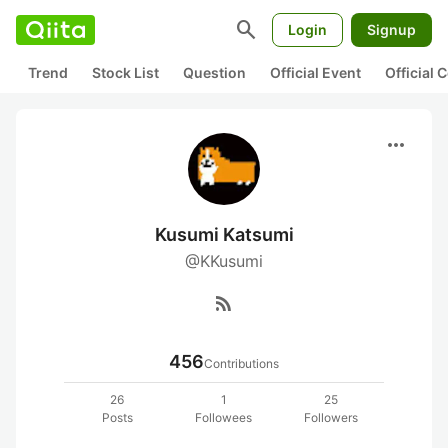
search
Login
Signup
Trend
Stock List
Question
Official Event
Official
more_horiz
Kusumi Katsumi
@KKusumi
rss_feed
456
Contributions
26
1
25
Posts
Followees
Followers