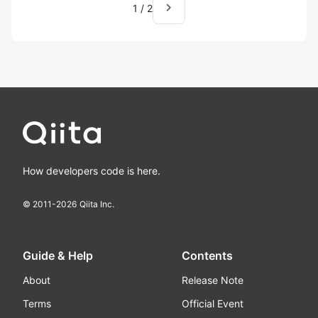
navigate_next
1
/
2
How developers code is here.
© 2011-
2026
Qiita Inc.
Guide & Help
Contents
About
Release Note
Terms
Official Event