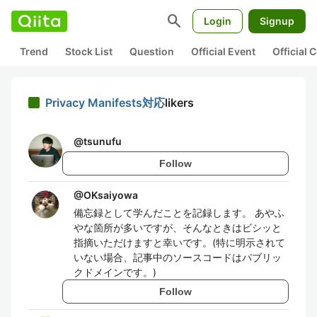
search
Login
Signup
Trend
Stock List
Question
Official Event
Official
Privacy Manifests対応
likers
@
tsunufu
Follow
@
OKsaiyowa
備忘録として学んだことを記録します。 あやふ
やな箇所が多いですが、そんなときはビシッと
指摘いただけますと幸いです。(特に明示されて
いない場合、記事中のソースコードはパブリッ
クドメインです。)
Follow