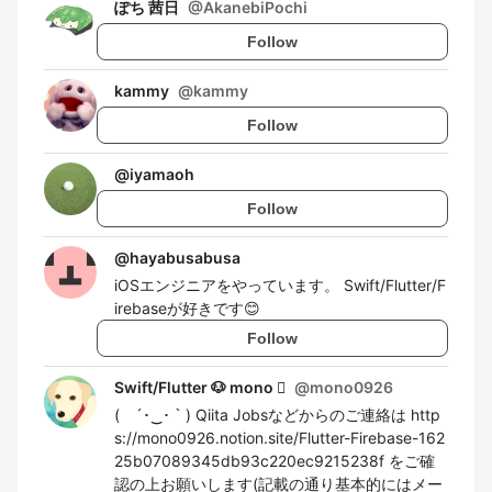
ぽち 茜日
@
AkanebiPochi
Follow
kammy
@
kammy
Follow
@
iyamaoh
Follow
@
hayabusabusa
iOSエンジニアをやっています。 Swift/Flutter/F
irebaseが好きです😊
Follow
Swift/Flutter 🐶 mono 
@
mono0926
( ´･‿･｀) Qiita Jobsなどからのご連絡は http
s://mono0926.notion.site/Flutter-Firebase-162
25b07089345db93c220ec9215238f をご確
認の上お願いします(記載の通り基本的にはメー