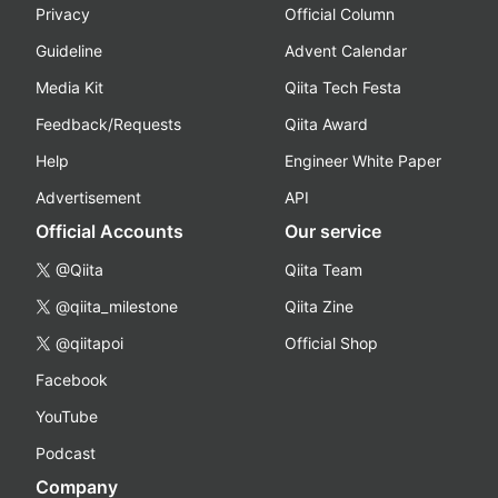
Privacy
Official Column
Guideline
Advent Calendar
Media Kit
Qiita Tech Festa
Feedback/Requests
Qiita Award
Help
Engineer White Paper
Advertisement
API
Official Accounts
Our service
@Qiita
Qiita Team
@qiita_milestone
Qiita Zine
@qiitapoi
Official Shop
Facebook
YouTube
Podcast
Company