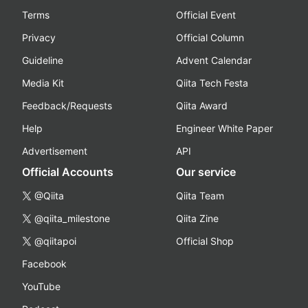
Terms
Official Event
Privacy
Official Column
Guideline
Advent Calendar
Media Kit
Qiita Tech Festa
Feedback/Requests
Qiita Award
Help
Engineer White Paper
Advertisement
API
Official Accounts
Our service
@Qiita
Qiita Team
@qiita_milestone
Qiita Zine
@qiitapoi
Official Shop
Facebook
YouTube