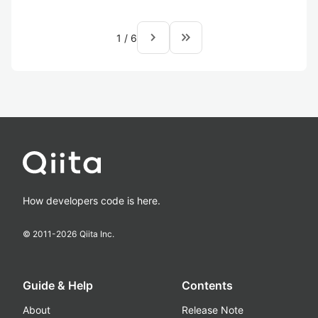
navigate_next
keyboard_double_arrow_right
1
/
6
How developers code is here.
© 2011-
2026
Qiita Inc.
Guide & Help
Contents
About
Release Note