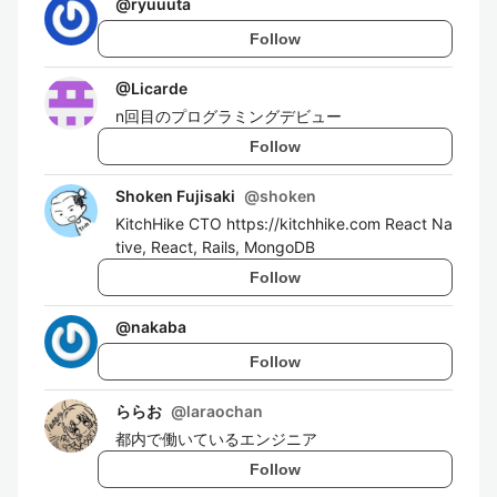
@
ryuuuta
Follow
@
Licarde
n回目のプログラミングデビュー
Follow
Shoken Fujisaki
@
shoken
KitchHike CTO https://kitchhike.com React Na
tive, React, Rails, MongoDB
Follow
@
nakaba
Follow
ららお
@
laraochan
都内で働いているエンジニア
Follow