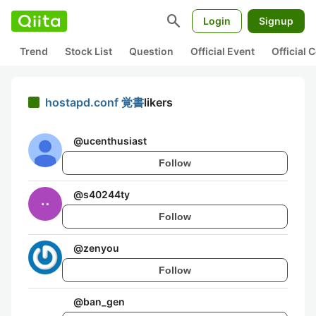
search
Login
Signup
Trend
Stock List
Question
Official Event
Official
hostapd.conf 覚書
likers
@
ucenthusiast
Follow
@
s40244ty
Follow
@
zenyou
Follow
@
ban_gen