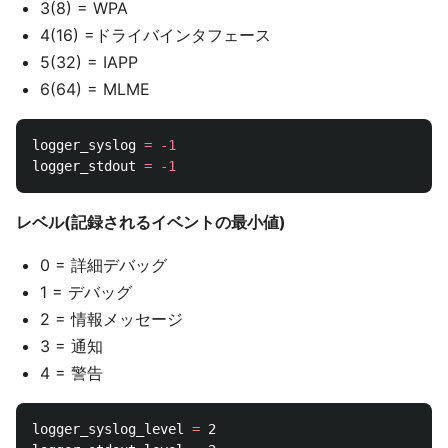
3(8) = WPA
4(16) =ドライバインタフェース
5(32) = IAPP
6(64) = MLME
logger_syslog 
=
-1
logger_stdout 
=
-1
レベル(記録されるイベントの最小値)
0 = 詳細デバッグ
1 = デバッグ
2 = 情報メッセージ
3 = 通知
4 = 警告
logger_syslog_level 
=
 2
