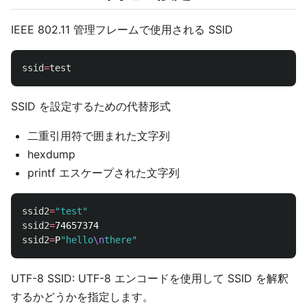
IEEE 802.11 管理フレームで使用される SSID
ssid
=
test
SSID を設定するための代替形式
二重引用符で囲まれた文字列
hexdump
printf エスケープされた文字列
ssid2
=
"test"
ssid2
=
ssid2
=
P
"hello
\n
there"
UTF-8 SSID: UTF-8 エンコードを使用して SSID を解釈
するかどうかを指定します。