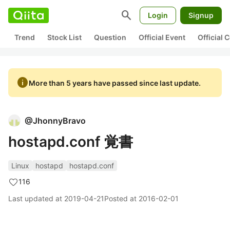
search
Login
Signup
Trend
Stock List
Question
Official Event
Official
info
More than 5 years have passed since last update.
@
JhonnyBravo
hostapd.conf 覚書
Linux
hostapd
hostapd.conf
116
Last updated at
2019-04-21
Posted at
2016-02-01