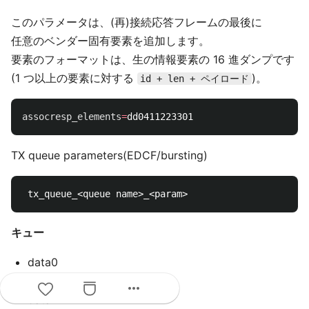
このパラメータは、(再)接続応答フレームの最後に
任意のベンダー固有要素を追加します。
要素のフォーマットは、生の情報要素の 16 進ダンプです
(1 つ以上の要素に対する
)。
id + len + ペイロード
assocresp_elements
=
TX queue parameters(EDCF/bursting)
キュー
data0
data1
more_horiz
data2