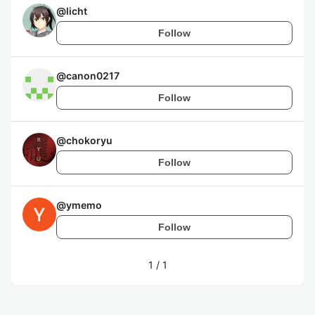
@
licht
Follow
@
canon0217
Follow
@
chokoryu
Follow
@
ymemo
Follow
1
/
1