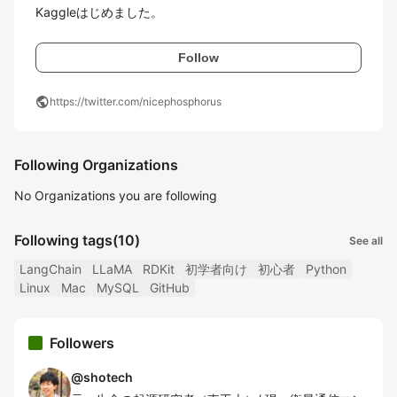
Kaggleはじめました。
Follow
public
https://twitter.com/nicephosphorus
Following Organizations
No Organizations you are following
Following tags
(10)
See all
LangChain
LLaMA
RDKit
初学者向け
初心者
Python
Linux
Mac
MySQL
GitHub
Followers
@
shotech