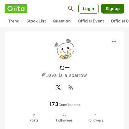
search
Login
Signup
Trend
Stock List
Question
Official Event
Official
more_horiz
むー
@Java_is_a_sparrow
rss_feed
173
Contributions
2
22
7
Posts
Followees
Followers