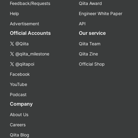
Feedback/Requests
Qiita Award
Help
Engineer White Paper
Advertisement
API
Official Accounts
Our service
@Qiita
Qiita Team
@qiita_milestone
Qiita Zine
@qiitapoi
Official Shop
Facebook
YouTube
Podcast
Company
About Us
Careers
Qiita Blog