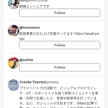
nnn
@
nnn112358
制御エンジニアです
Follow
@
tomotomo
新規事業の立ち上げ支援やってます https://waall.pa
ge/
Follow
@
zuhito
Follow
Yosuke Toyota
@
youtoy
プライベートでの活動で、ビジュアルプログラミン
グ・IoT・ロボットトイを扱う技術コミュニティを単
独・共同で主催したり、登壇や執筆等を行っていま
す。また、ガジェットが大好きです。Qiitaの記事で