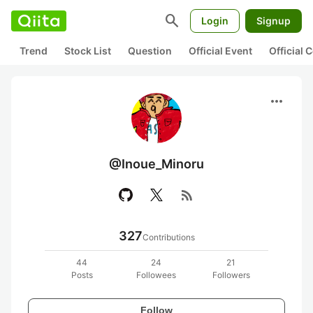
search
Login
Signup
Trend
Stock List
Question
Official Event
Official
more_horiz
@Inoue_Minoru
rss_feed
327
Contributions
44
24
21
Posts
Followees
Followers
Follow