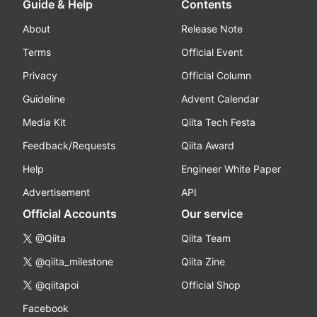
Guide & Help
Contents
About
Release Note
Terms
Official Event
Privacy
Official Column
Guideline
Advent Calendar
Media Kit
Qiita Tech Festa
Feedback/Requests
Qiita Award
Help
Engineer White Paper
Advertisement
API
Official Accounts
Our service
@Qiita
Qiita Team
@qiita_milestone
Qiita Zine
@qiitapoi
Official Shop
Facebook