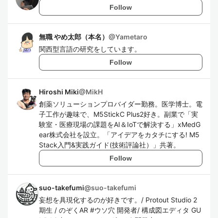
Follow
無職 やめ太郎（本名）
@
Yametaro
関西型言語の研究をしています。
Follow
Hiroshi Miki
@
MikH
創薬ソリューションプロバイダー勤務。医学博士。電
子工作が趣味で、M5StickC Plus2好き。副業で「実
験室・医療現場の課題をAI＆IoTで解決する」xMedG
ear株式会社を設立。「アイデアをカタチにする! M5
Stack入門&実践ガイド(技術評論社）」共著。
Follow
suo-takefumi
@
suo-takefumi
妄想を具現化するのが好きです。/ Protout Studio 2
期生 / のぞくAR #ウソ穴 開発者/ 構成図エディタ GU