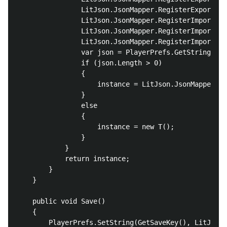
                LitJson.JsonMapper.RegisterExporter<
                LitJson.JsonMapper.RegisterImporter<
                LitJson.JsonMapper.RegisterImporter<
                LitJson.JsonMapper.RegisterImporter<
                var json = PlayerPrefs.GetString(Get
                if (json.Length > 0)

                {

                    instance = LitJson.JsonMapper.To
                }

                else

                {

                    instance = new T();

                }

            }

            return instance;

        }

    }

    public void Save()

    {

        PlayerPrefs.SetString(GetSaveKey(), LitJson.