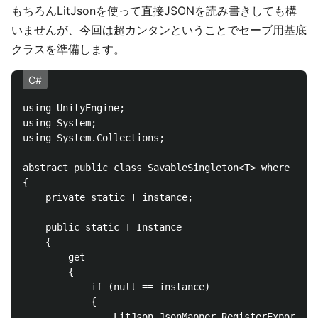
もちろんLitJsonを使って直接JSONを読み書きしても構
いませんが、今回は超カンタンということでセーブ用基底
クラスを準備します。
C#
using UnityEngine;

using System;

using System.Collections;

abstract public class SavableSingleton<T> where T : 
{

    private static T instance;

    public static T Instance

    {

        get

        {

            if (null == instance)

            {

                LitJson.JsonMapper.RegisterExporter<