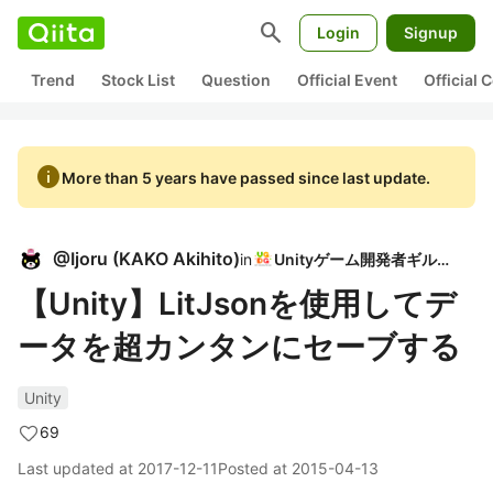
search
Login
Signup
Trend
Stock List
Question
Official Event
Official
info
More than 5 years have passed since last update.
@
Ijoru
(
KAKO Akihito
)
in
Unityゲーム開発者ギルド
【Unity】LitJsonを使用してデ
ータを超カンタンにセーブする
Unity
69
Last updated at
2017-12-11
Posted at
2015-04-13