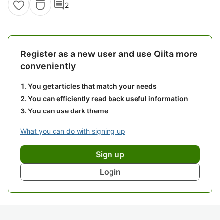
comment
2
Register as a new user and use Qiita more
conveniently
You get articles that match your needs
You can efficiently read back useful information
You can use dark theme
What you can do with signing up
Sign up
Login