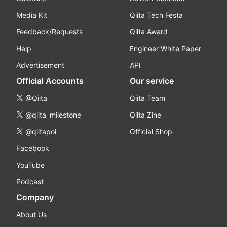
Media Kit
Qiita Tech Festa
Feedback/Requests
Qiita Award
Help
Engineer White Paper
Advertisement
API
Official Accounts
Our service
@Qiita
Qiita Team
@qiita_milestone
Qiita Zine
@qiitapoi
Official Shop
Facebook
YouTube
Podcast
Company
About Us