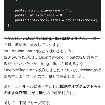
	}

    public string playerName = "";

    public int experience = 0;

    public List<Names> items = new List<Names>();

ちなみに、LitJsonでは
long、floatは使えません。
（ロー
ド時に型変換に失敗してコケます）
int、double、stringなどを使いましょう。
(2015/04/15追記) LitJsonでのlong、floatの扱い方をご
教授いただいたため、long、floatも扱えるよう
SavableSingletonを改良しました！ついでにdecimalが桁
落ちするようでしたので、併せて修正しました。
また、上記ルールに添っていれば
配列やオブジェクトもそ
のまま保存/復元が可能
なので超便利です。
そして、下記でセーブ実行。