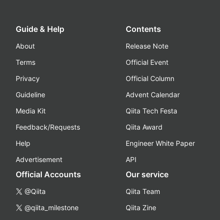
Guide & Help
Contents
About
Release Note
Terms
Official Event
Privacy
Official Column
Guideline
Advent Calendar
Media Kit
Qiita Tech Festa
Feedback/Requests
Qiita Award
Help
Engineer White Paper
Advertisement
API
Official Accounts
Our service
@Qiita
Qiita Team
@qiita_milestone
Qiita Zine