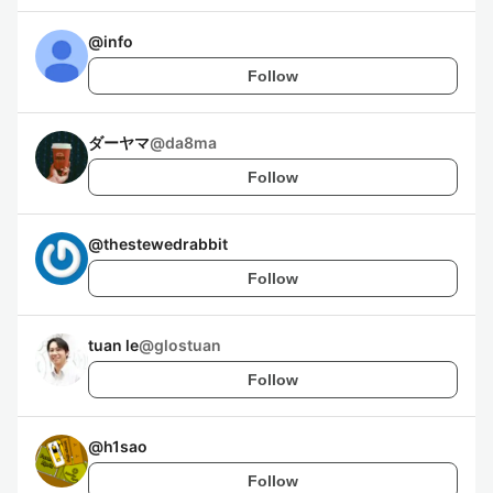
@
info
Follow
ダーヤマ
@
da8ma
Follow
@
thestewedrabbit
Follow
tuan le
@
glostuan
Follow
@
h1sao
Follow