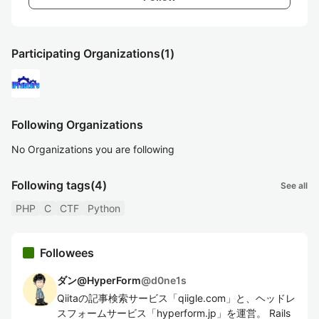
Participating Organizations
(1)
Following Organizations
No Organizations you are following
Following tags
(4)
See all
PHP
C
CTF
Python
Followees
ダン@HyperForm
@
d0ne1s
Qiitaの記事検索サービス「qiigle.com」と、ヘッドレ
スフォームサービス「hyperform.jp」を運営。 Rails